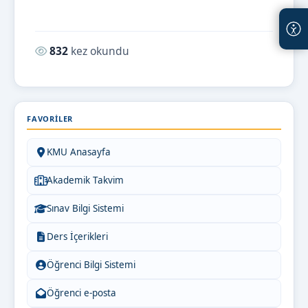
Okunma sayısı:
832
kez okundu
FAVORILER
KMU Anasayfa
Akademik Takvim
Sınav Bilgi Sistemi
Ders İçerikleri
Öğrenci Bilgi Sistemi
Öğrenci e-posta