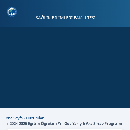
Sayfa kısayolları: Alt+1 Haberler, Alt+2 Etkinlikler, Alt+3 Duyurular b
SAĞLIK BİLİMLERİ FAKÜLTESİ
Ana Sayfa
Duyurular
2024-2025 Eğitim Öğretim Yılı Güz Yarıyılı Ara Sınav Programı