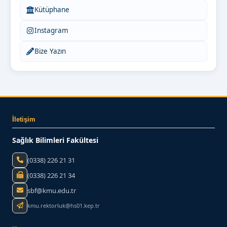
Kütüphane
Instagram
Bize Yazın
İletişim
Sağlık Bilimleri Fakültesi
(0338) 226 21 31
(0338) 226 21 34
sbf@kmu.edu.tr
kmu.rektorluk@hs01.kep.tr