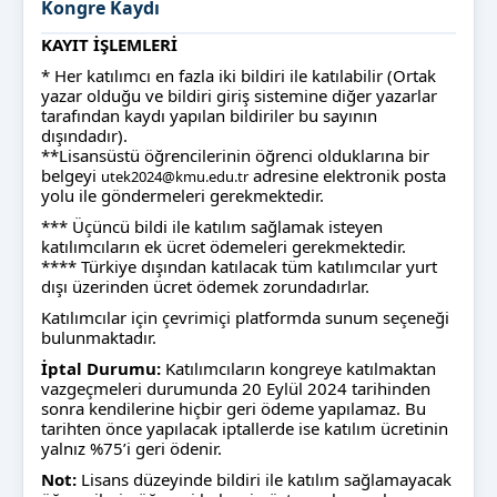
Kongre Kaydı
KAYIT İŞLEMLERİ
* Her katılımcı en fazla iki bildiri ile katılabilir (Ortak
yazar olduğu ve bildiri giriş sistemine diğer yazarlar
tarafından kaydı yapılan bildiriler bu sayının
dışındadır).
**Lisansüstü öğrencilerinin öğrenci olduklarına bir
belgeyi
adresine elektronik posta
utek2024@kmu.edu.tr
yolu ile göndermeleri gerekmektedir.
*** Üçüncü bildi ile katılım sağlamak isteyen
katılımcıların ek ücret ödemeleri gerekmektedir.
**** Türkiye dışından katılacak tüm katılımcılar yurt
dışı üzerinden ücret ödemek zorundadırlar.
Katılımcılar için çevrimiçi platformda sunum seçeneği
bulunmaktadır.
İptal Durumu:
Katılımcıların kongreye katılmaktan
vazgeçmeleri durumunda 20 Eylül 2024 tarihinden
sonra kendilerine hiçbir geri ödeme yapılamaz. Bu
tarihten önce yapılacak iptallerde ise katılım ücretinin
yalnız %75’i geri ödenir.
Not:
Lisans düzeyinde bildiri ile katılım sağlamayacak