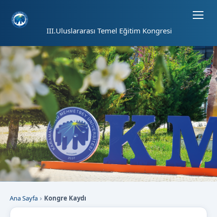
Sayfa kısayolları: Alt+1 Haberler, Alt+2 Etkinlikler, Alt+3 Duyurular b
III.Uluslararası Temel Eğitim Kongresi
Ana Sayfa
Kongre Kaydı