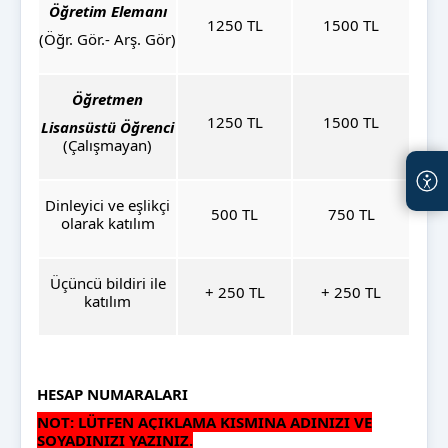
Öğretim Elemanı
1250 TL
1500 TL
(Öğr. Gör.- Arş. Gör)
Öğretmen
1250 TL
1500 TL
Lisansüstü Öğrenci
(Çalışmayan)
Dinleyici ve eşlikçi
500 TL
750 TL
olarak katılım
Üçüncü bildiri ile
+ 250 TL
+ 250 TL
katılım
HESAP NUMARALARI
NOT:
LÜTFEN
AÇIKLAMA KISMINA ADINIZI VE
SOYADINIZI YAZINIZ.