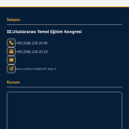
İletişim
III.Uluslararası Temel Eğitim Kongresi
+90 (338) 226 20 00
+90 (338) 226 20 23
kmu.rektorluk@hs01.kep.tr
Konum