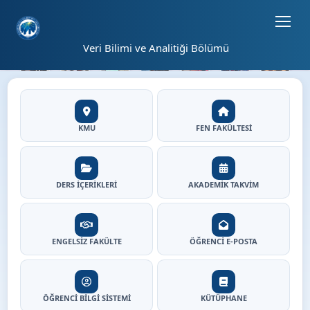
Sayfa kısayolları: Alt+1 Haberler, Alt+2 Etkinlikler, Alt+3 Duyurular b
02
Veri Bilimi ve Analitiği Bölümü
27
⏸
Veri Bilimi ve Analitiği Böl
Hızlı Erişim
KMU
FEN FAKÜLTESİ
DERS İÇERİKLERİ
AKADEMİK TAKVİM
ENGELSİZ FAKÜLTE
ÖĞRENCİ E-POSTA
ÖĞRENCİ BİLGİ SİSTEMİ
KÜTÜPHANE