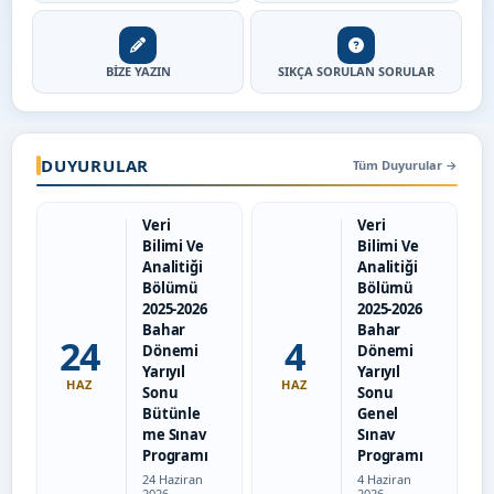
BİZE YAZIN
SIKÇA SORULAN SORULAR
DUYURULAR
Tüm Duyurular
→
Veri
Veri
Bilimi Ve
Bilimi Ve
Analitiği
Analitiği
Bölümü
Bölümü
2025-2026
2025-2026
Bahar
Bahar
24
4
Dönemi
Dönemi
Yarıyıl
Yarıyıl
HAZ
HAZ
Sonu
Sonu
Bütünle
Genel
me Sınav
Sınav
Programı
Programı
Tarih:
Tarih:
24 Haziran
4 Haziran
2026
2026