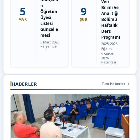
Veri
n
5
9
Bilimi Ve
Öğretim
Analitiği
Üyesi
Bölümü
MAR
ŞUB
Listesi
Haftalık
Güncelle
Ders
mesi
Programı
Tarih:
5 Mart 2026
2025-2026
Perşembe
Eğitim-
Tarih:
Öğretim
9 Şubat
2026
Yılı Bahar
Pazartesi
Dönemi
Veri Bilimi
ve Analitiği
Bölümü
HABERLER
Haftalık
Tüm Haberler
→
Ders
Programı
için
tıklayınız