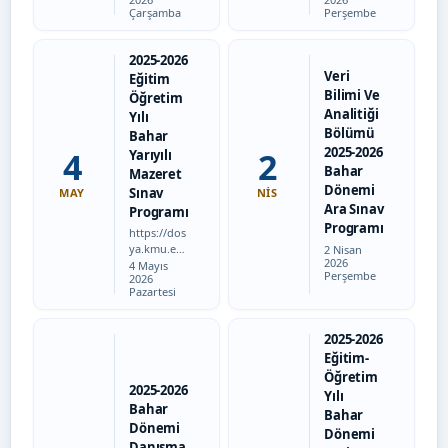
Çarşamba
Perşembe
2025-2026
Veri
Eğitim
Bilimi Ve
Öğretim
Analitiği
Yılı
Bölümü
Bahar
2025-2026
4
2
Yarıyılı
Bahar
Mazeret
Dönemi
Sınav
MAY
NIS
Ara Sınav
Programı
Programı
https://dos
ya.kmu.edu
Tarih:
2 Nisan
2026
Tarih:
.tr/veribili
4 Mayıs
Perşembe
2026
mi/userfiles
Pazartesi
/files/mazer
et-VBA.pdf
2025-2026
Eğitim-
Öğretim
2025-2026
Yılı
Bahar
Bahar
Dönemi
Dönemi
Danışma