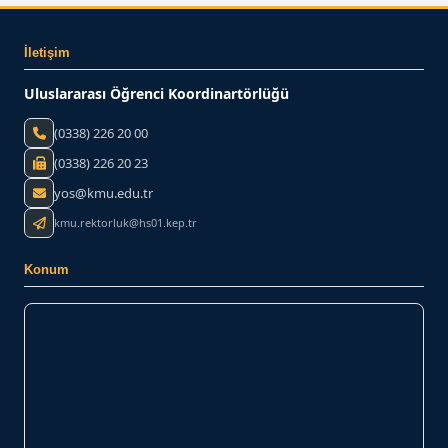
İletişim
Uluslararası Öğrenci Koordinartörlüğü
(0338) 226 20 00
(0338) 226 20 23
yos@kmu.edu.tr
kmu.rektorluk@hs01.kep.tr
Konum