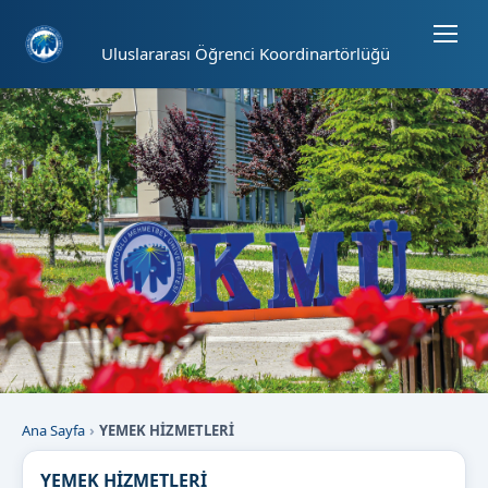
Sayfa kısayolları: Alt+1 Haberler, Alt+2 Etkinlikler, Alt+3 Duyurular b
Uluslararası Öğrenci Koordinartörlüğü
Ana Sayfa
YEMEK HİZMETLERİ
YEMEK HİZMETLERİ