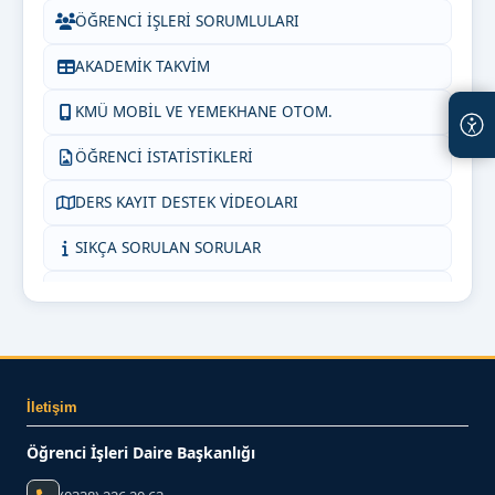
ÖĞRENCİ İŞLERİ SORUMLULARI
AKADEMİK TAKVİM
KMÜ MOBİL VE YEMEKHANE OTOM.
ÖĞRENCİ İSTATİSTİKLERİ
DERS KAYIT DESTEK VİDEOLARI
SIKÇA SORULAN SORULAR
KMÜ İNTİBAK (AKADEMİSYEN)
ORTAK DERSLER KOORDİNATÖRLÜĞÜ
KMÜ İNTİBAK (ÖĞRENCİ)
İletişim
BİZE YAZIN
Öğrenci İşleri Daire Başkanlığı