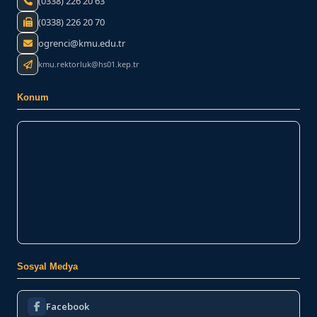
(0338) 226 20 63
(0338) 226 20 70
ogrenci@kmu.edu.tr
kmu.rektorluk@hs01.kep.tr
Konum
Sosyal Medya
Facebook