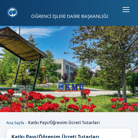
Sayfa kısayolları: Alt+1 Haberler, Alt+2 Etkinlikler, Alt+3 Duyurular b
ÖĞRENCİ İŞLERİ DAİRE BAŞKANLIĞI
Ana Sayfa
Katkı Payı/Öğrenim Ücreti Tutarları
Katkı Payı/Öğrenim Ücreti Tutarları