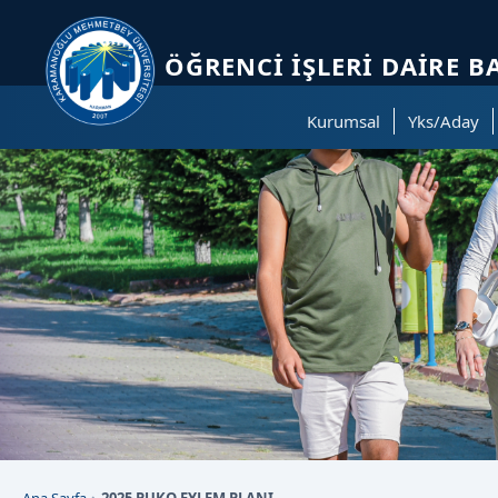
Sayfa kısayolları: Alt+1 Haberler, Alt+2 Etkinlikler, Alt+3 Duyurular b
ÖĞRENCI İŞLERI DAIRE B
Kurumsal
Yks/Aday