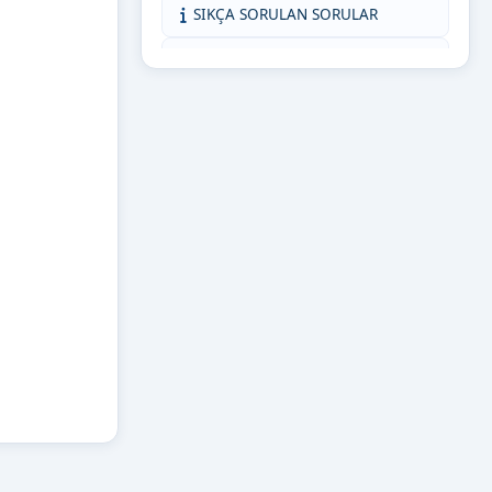
SIKÇA SORULAN SORULAR
KMÜ İNTİBAK (AKADEMİSYEN)
ORTAK DERSLER KOORDİNATÖRLÜĞÜ
KMÜ İNTİBAK (ÖĞRENCİ)
BİZE YAZIN