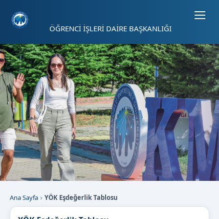
Sayfa kısayolları: Alt+1 Haberler, Alt+2 Etkinlikler, Alt+3 Duyurular b
ÖĞRENCİ İŞLERİ DAİRE BAŞKANLIĞI
Ana Sayfa
YÖK Eşdeğerlik Tablosu