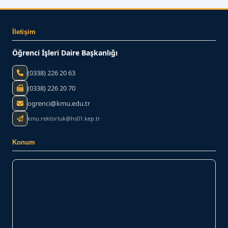
ORTAK DERSLER KOORDİNATÖRLÜĞÜ
KMÜ İNTİBAK (ÖĞRENCİ)
İletişim
BİZE YAZIN
Öğrenci İşleri Daire Başkanlığı
(0338) 226 20 63
(0338) 226 20 70
ogrenci@kmu.edu.tr
kmu.rektorluk@hs01.kep.tr
Konum