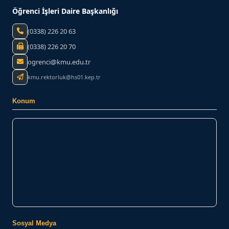
Öğrenci İşleri Daire Başkanlığı
(0338) 226 20 63
(0338) 226 20 70
ogrenci@kmu.edu.tr
kmu.rektorluk@hs01.kep.tr
Konum
Sosyal Medya