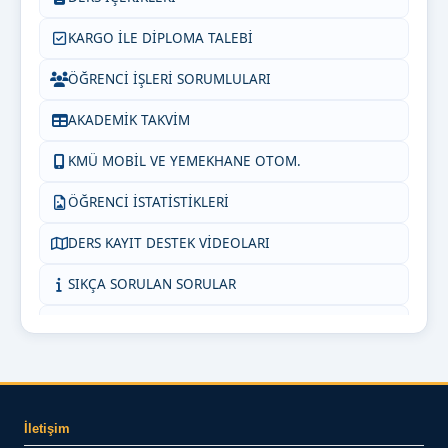
KARGO İLE DİPLOMA TALEBİ
ÖĞRENCİ İŞLERİ SORUMLULARI
AKADEMİK TAKVİM
KMÜ MOBİL VE YEMEKHANE OTOM.
ÖĞRENCİ İSTATİSTİKLERİ
DERS KAYIT DESTEK VİDEOLARI
SIKÇA SORULAN SORULAR
KMÜ İNTİBAK (AKADEMİSYEN)
ORTAK DERSLER KOORDİNATÖRLÜĞÜ
KMÜ İNTİBAK (ÖĞRENCİ)
İletişim
BİZE YAZIN