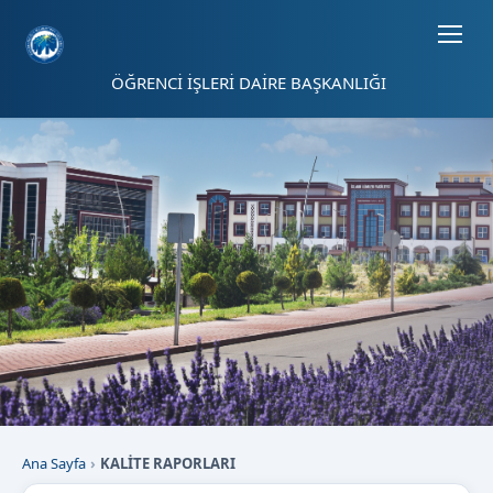
Sayfa kısayolları: Alt+1 Haberler, Alt+2 Etkinlikler, Alt+3 Duyurular b
ÖĞRENCİ İŞLERİ DAİRE BAŞKANLIĞI
Ana Sayfa
KALİTE RAPORLARI