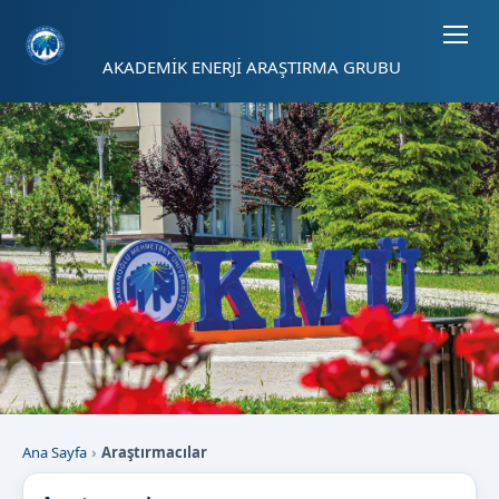
Sayfa kısayolları: Alt+1 Haberler, Alt+2 Etkinlikler, Alt+3 Duyurular b
AKADEMİK ENERJİ ARAŞTIRMA GRUBU
Ana Sayfa
Araştırmacılar