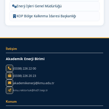
Enerji İşleri Genel Müdürlüğü
KOP Bölge Kalkınma İdaresi Başkanlığı
İletişim
Akademik Enerji Birimi
(0338) 226 22 00
(0338) 226 20 23
akademikenerji@kmu.edu.tr
kmu.rektorluk@hs01.kep.tr
Konum