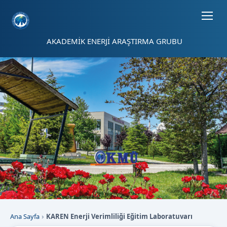
Sayfa kısayolları: Alt+1 Haberler, Alt+2 Etkinlikler, Alt+3 Duyurular b
AKADEMİK ENERJİ ARAŞTIRMA GRUBU
Ana Sayfa
KAREN Enerji Verimliliği Eğitim Laboratuvarı