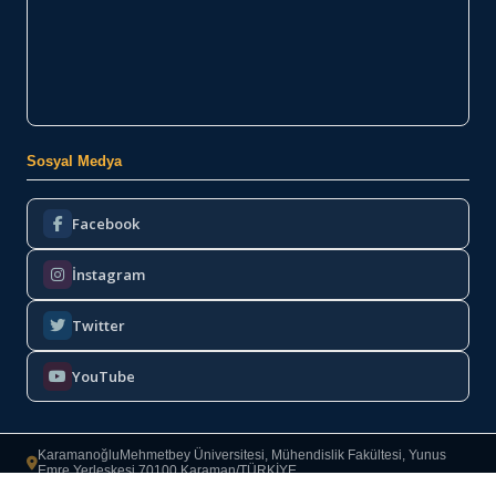
Sosyal Medya
Facebook
İnstagram
Twitter
YouTube
KaramanoğluMehmetbey Üniversitesi, Mühendislik Fakültesi, Yunus
Emre Yerleşkesi 70100 Karaman/TÜRKİYE
Bilgi İşlem Daire Başkanlığı
2022–2026
·
Copyright