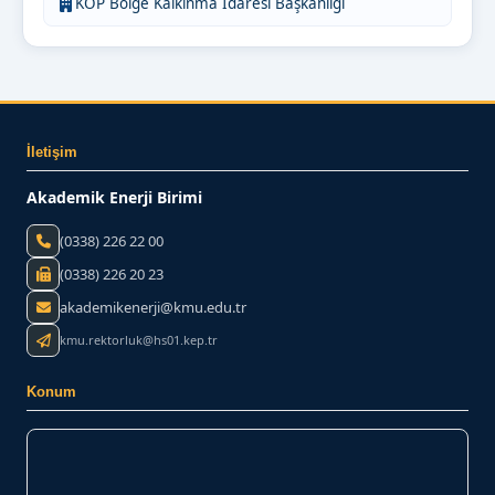
KOP Bölge Kalkınma İdaresi Başkanlığı
İletişim
Akademik Enerji Birimi
(0338) 226 22 00
(0338) 226 20 23
akademikenerji@kmu.edu.tr
kmu.rektorluk@hs01.kep.tr
Konum