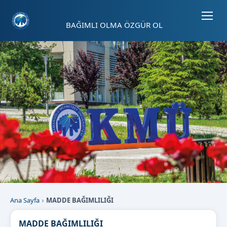
Sayfa kısayolları: Alt+1 Haberler, Alt+2 Etkinlikler, Alt+3 Duyurular b
BAĞIMLI OLMA ÖZGÜR OL
Ana Sayfa
MADDE BAĞIMLILIĞI
MADDE BAĞIMLILIĞI