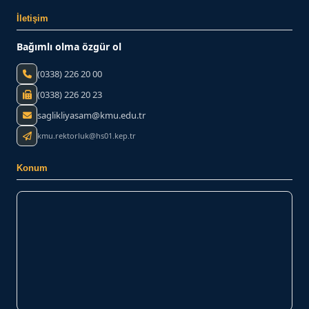
İletişim
Bağımlı olma özgür ol
(0338) 226 20 00
(0338) 226 20 23
saglikliyasam@kmu.edu.tr
kmu.rektorluk@hs01.kep.tr
Konum