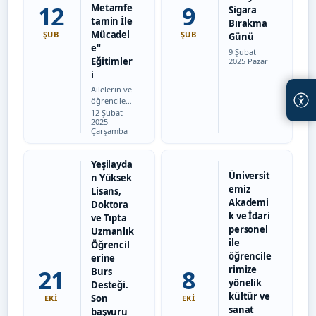
12
9
Metamfe
Sigara
tamin İle
Bırakma
Mücadel
ŞUB
ŞUB
Günü
e"
Tarih:
9 Şubat
Eğitimler
2025 Pazar
i
Ailelerin ve
öğrencileri
Tarih:
n madde
12 Şubat
2025
bağımlılığı
Çarşamba
ve diğer
zararlı
alışkanlıkla
Yeşilayda
ra karşı
Üniversit
n Yüksek
geleceğimiz
emiz
Lisans,
in teminatı
Akademi
olan
Doktora
çocuklarımı
k ve İdari
ve Tıpta
zın ve
personel
Uzmanlık
gençlerin…
ile
Öğrencil
öğrencile
erine
rimize
21
8
Burs
yönelik
Desteği.
kültür ve
Son
EKI
EKI
sanat
başvuru