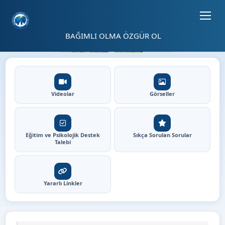
Sayfa kısayolları: Alt+1 Haberler, Alt+2 Etkinlikler, Alt+3 Duyurular b
03
BAĞIMLI OLMA ÖZGÜR OL
04
⏸
Bağımlı olma özgür ol - Ana 
Hızlı Erişim
Videolar
Görseller
Eğitim ve Psikolojik Destek
Sıkça Sorulan Sorular
Talebi
Yararlı Linkler