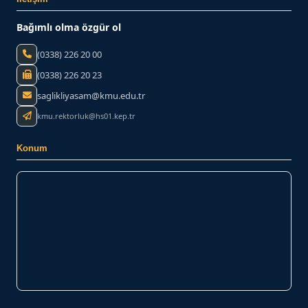
Bağımlı olma özgür ol
(0338) 226 20 00
(0338) 226 20 23
saglikliyasam@kmu.edu.tr
kmu.rektorluk@hs01.kep.tr
Konum