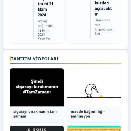
kursları
tarihi 31
açılacakt
Ekim
ır.
2024.
Üniversite
Yeşilay,
miz
bağımlılıkla
Tarih:
Akademik
8 Ekim 2024
Tarih:
mücadeled
21 Ekim
Salı
ve İdari
2024
e ulusal ve
Pazartesi
personel ile
uluslararası
öğrencileri
düzeyde
mize
kaynak
yönelik
oluşturabil
kültür ve
TANITIM VIDEOLARI
ecek, sağlık
sanat
bilimlerind
kursları
en sosyal
açılacaktır.
bilimlere
Müracaatla
kadar
r 18 Ekim
birçok…
2024
Cuma…
sigarayı bırakmanın tam
madde bağımlılığı-
zamanı
animasyon