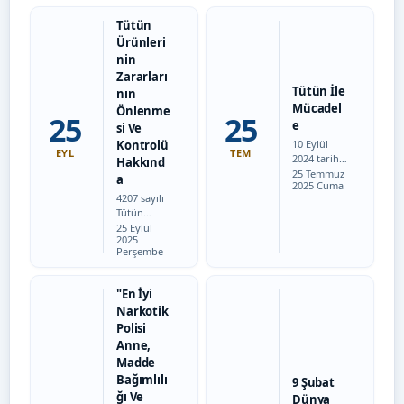
Tütün
Ürünleri
nin
Zararları
Tütün İle
nın
Mücadel
Önlenme
25
25
e
si Ve
Kontrolü
10 Eylül
EYL
TEM
2024 tarihli
Hakkınd
Tarih:
ve 2024/1
25 Temmuz
a
2025 Cuma
sayılı
4207 sayılı
Bağımlılık
Tütün
ile
Tarih:
Ürünlerinin
25 Eylül
Mücadele
2025
Zararlarını
Yüksek
Perşembe
n
Kurulu
Önlenmesi
Kararları
ve
arasında
"En İyi
Kontrolü
yer alan 8.
Narkotik
Hakkında
madde
Polisi
Kanuna
uyarınca;
ilişkin
Anne,
"Tüm BMK
İçişleri
üyesi…
Madde
Bakanlığı
Bağımlılı
9 Şubat
İller İdaresi
ğı Ve
Dünya
Genel…