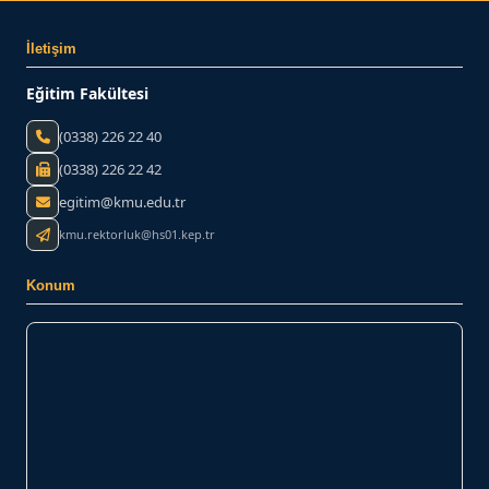
INSTAGRAM
İletişim
Bize Yazın
Eğitim Fakültesi
(0338) 226 22 40
(0338) 226 22 42
egitim@kmu.edu.tr
kmu.rektorluk@hs01.kep.tr
Konum