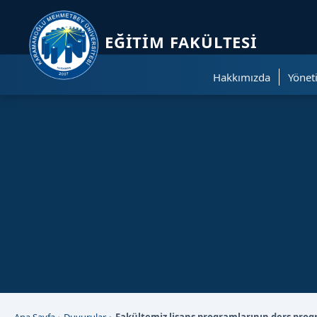
Sayfa kısayolları: Alt+1 Haberler, Alt+2 Etkinlikler, Alt+3 Duyurular b
EĞITIM FAKÜLTESI
Hakkımızda
Yönet