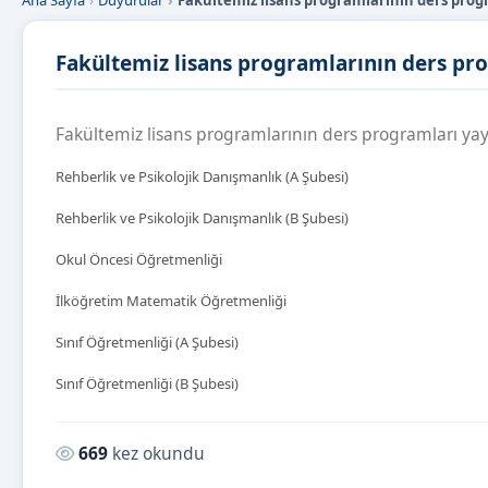
Ana Sayfa
Duyurular
Fakültemiz lisans programlarının ders prog
Fakültemiz lisans programlarının ders pro
Fakültemiz lisans programlarının ders programları yayın
Rehberlik ve Psikolojik Danışmanlık (A Şubesi)
Rehberlik ve Psikolojik Danışmanlık (B Şubesi)
Okul Öncesi Öğretmenliği
İlköğretim Matematik Öğretmenliği
Sınıf Öğretmenliği (A Şubesi)
Sınıf Öğretmenliği (B Şubesi)
Okunma sayısı:
669
kez okundu