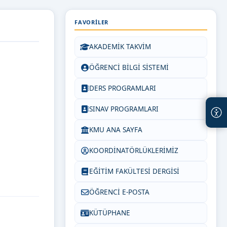
FAVORILER
AKADEMİK TAKVİM
ÖĞRENCİ BİLGİ SİSTEMİ
DERS PROGRAMLARI
SINAV PROGRAMLARI
KMU ANA SAYFA
KOORDİNATÖRLÜKLERİMİZ
EĞİTİM FAKÜLTESİ DERGİSİ
ÖĞRENCİ E-POSTA
KÜTÜPHANE