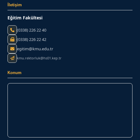
İletişim
Bize Yazın
Eğitim Fakültesi
(0338) 226 22 40
(0338) 226 22 42
egitim@kmu.edu.tr
kmu.rektorluk@hs01.kep.tr
Konum