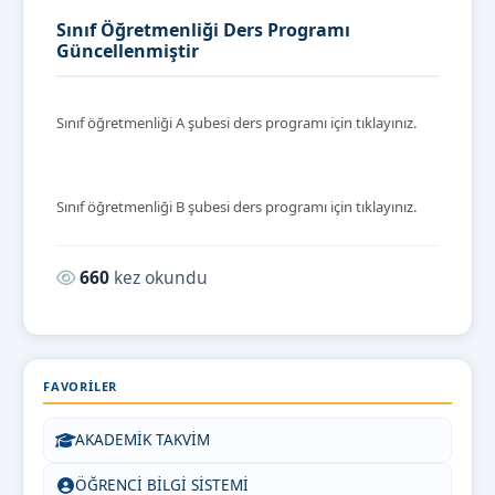
Sınıf Öğretmenliği Ders Programı
Güncellenmiştir
Sınıf öğretmenliği A şubesi ders programı için tıklayınız.
Sınıf öğretmenliği B şubesi ders programı için tıklayınız.
Okunma sayısı:
660
kez okundu
FAVORILER
AKADEMİK TAKVİM
ÖĞRENCİ BİLGİ SİSTEMİ