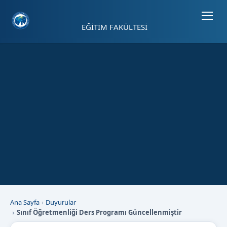
Sayfa kısayolları: Alt+1 Haberler, Alt+2 Etkinlikler, Alt+3 Duyurular b
EĞİTİM FAKÜLTESİ
Ana Sayfa
Duyurular
Sınıf Öğretmenliği Ders Programı Güncellenmiştir