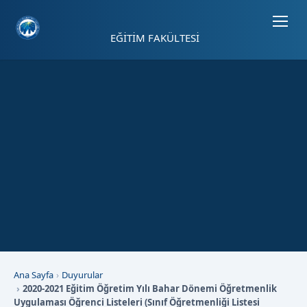
Sayfa kısayolları: Alt+1 Haberler, Alt+2 Etkinlikler, Alt+3 Duyurular b
EĞİTİM FAKÜLTESİ
Ana Sayfa
Duyurular
2020-2021 Eğitim Öğretim Yılı Bahar Dönemi Öğretmenlik
Uygulaması Öğrenci Listeleri (Sınıf Öğretmenliği Listesi