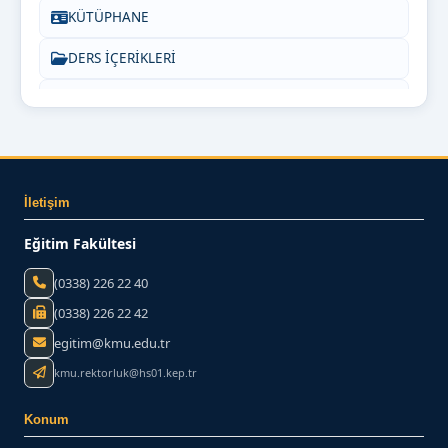
KÜTÜPHANE
DERS İÇERİKLERİ
PEDAGOJİK FORMASYON
SIKÇA SORULAN SORULAR
INSTAGRAM
İletişim
Bize Yazın
Eğitim Fakültesi
(0338) 226 22 40
(0338) 226 22 42
egitim@kmu.edu.tr
kmu.rektorluk@hs01.kep.tr
Konum