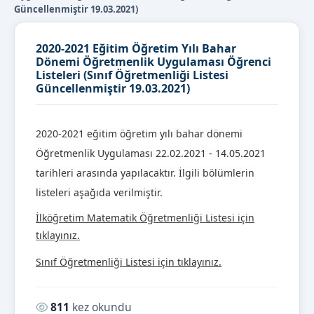
Güncellenmiştir 19.03.2021)
2020-2021 Eğitim Öğretim Yılı Bahar
Dönemi Öğretmenlik Uygulaması Öğrenci
Listeleri (Sınıf Öğretmenliği Listesi
Güncellenmiştir 19.03.2021)
2020-2021 eğitim öğretim yılı bahar dönemi
Öğretmenlik Uygulaması 22.02.2021 - 14.05.2021
tarihleri arasında yapılacaktır. İlgili bölümlerin
listeleri aşağıda verilmiştir.
İlköğretim Matematik Öğretmenliği Listesi için
tıklayınız.
Sınıf Öğretmenliği Listesi için tıklayınız.
Okunma sayısı:
811
kez okundu