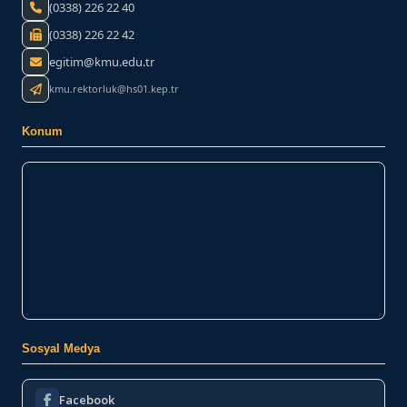
(0338) 226 22 40
(0338) 226 22 42
egitim@kmu.edu.tr
kmu.rektorluk@hs01.kep.tr
Konum
Sosyal Medya
Facebook