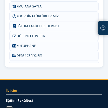
KMU ANA SAYFA
KOORDİNATÖRLÜKLERİMİZ
EĞİTİM FAKÜLTESİ DERGİSİ
ÖĞRENCİ E-POSTA
KÜTÜPHANE
DERS İÇERİKLERİ
PEDAGOJİK FORMASYON
SIKÇA SORULAN SORULAR
INSTAGRAM
İletişim
Bize Yazın
Eğitim Fakültesi