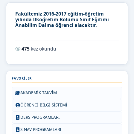
Fakültemiz 2016-2017 eğitim-öğretim
yılında İlköğretim Bölümü Sınıf Eğitimi
Anabilim Dalına öğrenci alacaktır.
Okunma sayısı:
475
kez okundu
FAVORILER
AKADEMİK TAKVİM
ÖĞRENCİ BİLGİ SİSTEMİ
DERS PROGRAMLARI
SINAV PROGRAMLARI