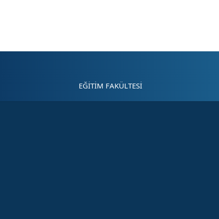
Sayfa kısayolları: Alt+1 Haberler, Alt+2 Etkinlikler, Alt+3 Duyurular b
EĞİTİM FAKÜLTESİ