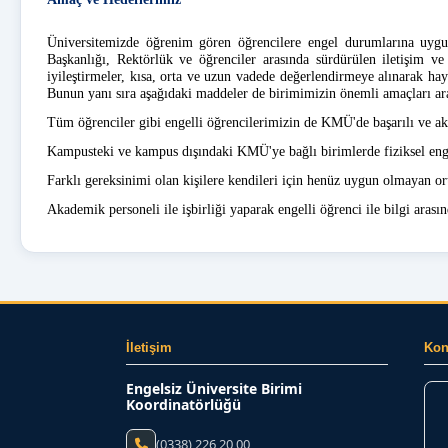
Üniversitemizde öğrenim gören öğrencilere engel durumlarına uygun
Başkanlığı, Rektörlük ve öğrenciler arasında sürdürülen iletişim ve
iyileştirmeler, kısa, orta ve uzun vadede değerlendirmeye alınarak ha
Bunun yanı sıra aşağıdaki maddeler de birimimizin önemli amaçları ar
Tüm öğrenciler gibi engelli öğrencilerimizin de KMÜ'de başarılı ve ak
Kampusteki ve kampus dışındaki KMÜ'ye bağlı birimlerde fiziksel enge
Farklı gereksinimi olan kişilere kendileri için henüz uygun olmayan ort
Akademik personeli ile işbirliği yaparak engelli öğrenci ile bilgi arası
İletişim
Ko
Engelsiz Üniversite Birimi
Koordinatörlüğü
(0338) 226 20 00