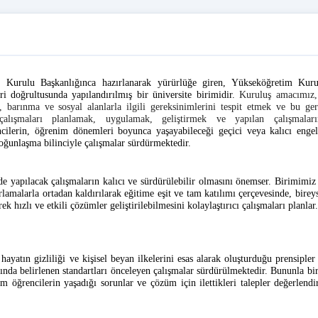
 Kurulu Başkanlığınca hazırlanarak yürürlüğe giren, Yükseköğretim Kuru
 doğrultusunda yapılandırılmış bir üniversite birimidir.
Kuruluş amacımız,
k, barınma ve sosyal alanlarla ilgili gereksinimlerini tespit etmek ve bu ger
 çalışmaları planlamak, uygulamak, geliştirmek ve yapılan çalışmaları
ilerin, öğrenim dönemleri boyunca yaşayabileceği geçici veya kalıcı enge
yoğunlaşma bilinciyle çalışmalar sürdürmektedir.
nde yapılacak çalışmaların kalıcı ve sürdürülebilir olmasını önemser. Birimimi
amalarla ortadan kaldırılarak eğitime eşit ve tam katılımı çerçevesinde, bireyse
k hızlı ve etkili çözümler geliştirilebilmesini kolaylaştırıcı çalışmaları planlar.
 hayatın gizliliği ve kişisel beyan ilkelerini esas alarak oluşturduğu prensiple
sında belirlenen standartları önceleyen çalışmalar sürdürülmektedir. Bununla bi
 öğrencilerin yaşadığı sorunlar ve çözüm için ilettikleri talepler değerlendi