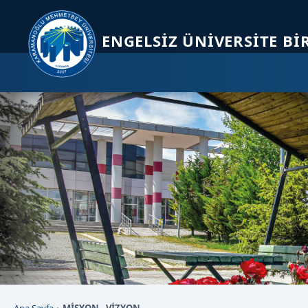
Sayfa kısayolları: Alt+1 Haberler, Alt+2 Etkinlikler, Alt+3 Duyurular b
ENGELSIZ ÜNIVERSITE B