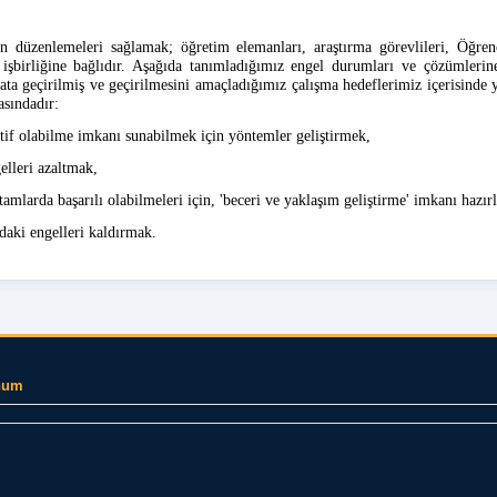
 düzenlemeleri sağlamak; öğretim elemanları, araştırma görevlileri, Öğrenc
 işbirliğine bağlıdır. Aşağıda tanımladığımız engel durumları ve çözümlerin
yata geçirilmiş ve geçirilmesini amaçladığımız çalışma hedeflerimiz içerisinde
asındadır:
tif olabilme imkanı sunabilmek için yöntemler geliştirmek,
lleri azaltmak,
amlarda başarılı olabilmeleri için, 'beceri ve yaklaşım geliştirme' imkanı hazı
ndaki engelleri kaldırmak.
num