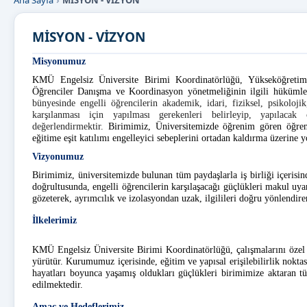
Ana Sayfa
MİSYON - VİZYON
MİSYON - VİZYON
Misyonumuz
KMÜ Engelsiz Üniversite Birimi Koordinatörlüğü
, Yükseköğretim
Öğrenciler Danışma ve Koordinasyon yönetmeliğinin ilgili hükümleri
bünyesinde engelli öğrencilerin akademik, idari, fiziksel, psikoloji
karşılanması için yapılması gerekenleri belirleyip, yapılacak
değerlendirmektir.
Birimimiz, Üniversitemizde öğrenim gören öğrenc
eğitime eşit katılımı engelleyici sebeplerini ortadan kaldırma üzerine 
Vizyonumuz
Birimimiz, üniversitemizde bulunan tüm paydaşlarla iş birliği içerisi
doğrultusunda, engelli öğrencilerin karşılaşacağı güçlükleri makul uyarl
gözeterek, ayrımcılık ve izolasyondan uzak, ilgilileri doğru yönlendirere
İlkelerimiz
KMÜ Engelsiz Üniversite Birimi Koordinatörlüğü
,
çalışmalarını
özel
yürütür. Kurumumuz içerisinde, eğitim ve yapısal erişilebilirlik nokta
hayatları boyunca yaşamış oldukları güçlükleri birimimize aktaran tüm
edilmektedir.
Amaç ve Hedeflerimiz