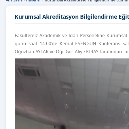
Ana Sayfa
Haberler
Kurumsal Akreditasyon Bilgilendirme Eğitim
Kurumsal Akreditasyon Bilgilendirme Eğit
Fakültemiz Akademik ve İdari Personeline Kurumsal
günü saat 14:00'de Kemal ESENGÜN Konferans Salo
Oğuzhan AYTAR ve Öğr. Gör. Aliye KIRAY tarafından bi