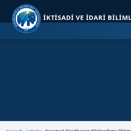
Sayfa kısayolları: Alt+1 Haberler, Alt+2 Etkinlikler, Alt+3 Duyurular b
İKTISADI VE İDARI BILIM