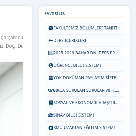
FAVORILER
FAKÜLTEMİZ BÖLÜMLERİ TANITIM KARTLARI
5 Çarşamba
DERS İÇERİKLERİ
z Doç. Dr.
2025-2026 BAHAR DN. DERS PROGRAMI
ÖĞRENCİ BİLGİ SİSTEMİ
YÖK DÖKÜMAN PAYLAŞIM SİSTEMİ
SIKCA SORULAN SORULAR ve HIZLI ERİŞİMLER
SOSYAL VE EKONOMİK ARAŞTIRMALAR DERGİSİ
SINAV BİLGİ SİSTEMİ
KMÜ UZAKTAN EĞİTİM SİSTEMİ