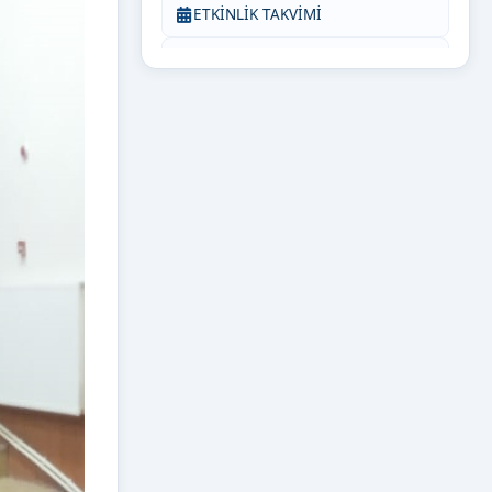
ETKİNLİK TAKVİMİ
BİZE YAZIN