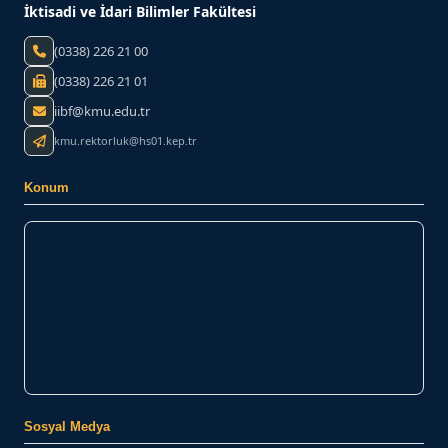
İktisadi ve İdari Bilimler Fakültesi
(0338) 226 21 00
(0338) 226 21 01
iibf@kmu.edu.tr
kmu.rektorluk@hs01.kep.tr
Konum
Sosyal Medya