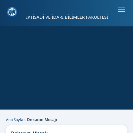
Sayfa kısayolları: Alt+1 Haberler, Alt+2 Etkinlikler, Alt+3 Duyurular b
İKTİSADİ VE İDARİ BİLİMLER FAKÜLTESİ
Ana Sayfa
Dekanın Mesajı