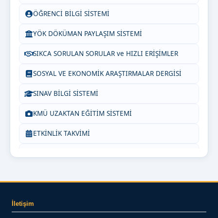
ÖĞRENCİ BİLGİ SİSTEMİ
YÖK DÖKÜMAN PAYLAŞIM SİSTEMİ
SIKCA SORULAN SORULAR ve HIZLI ERİŞİMLER
SOSYAL VE EKONOMİK ARAŞTIRMALAR DERGİSİ
SINAV BİLGİ SİSTEMİ
KMÜ UZAKTAN EĞİTİM SİSTEMİ
ETKİNLİK TAKVİMİ
BİZE YAZIN
İletişim