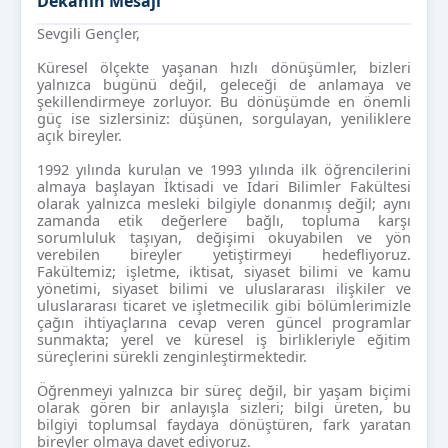
Dekanın Mesajı
Sevgili Gençler,
Küresel ölçekte yaşanan hızlı dönüşümler, bizleri
yalnızca bugünü değil, geleceği de anlamaya ve
şekillendirmeye zorluyor. Bu dönüşümde en önemli
güç ise sizlersiniz: düşünen, sorgulayan, yeniliklere
açık bireyler.
1992 yılında kurulan ve 1993 yılında ilk öğrencilerini
almaya başlayan İktisadi ve İdari Bilimler Fakültesi
olarak yalnızca mesleki bilgiyle donanmış değil; aynı
zamanda etik değerlere bağlı, topluma karşı
sorumluluk taşıyan, değişimi okuyabilen ve yön
verebilen bireyler yetiştirmeyi hedefliyoruz.
Fakültemiz; işletme, iktisat, siyaset bilimi ve kamu
yönetimi, siyaset bilimi ve uluslararası ilişkiler ve
uluslararası ticaret ve işletmecilik gibi bölümlerimizle
çağın ihtiyaçlarına cevap veren güncel programlar
sunmakta; yerel ve küresel iş birlikleriyle eğitim
süreçlerini sürekli zenginleştirmektedir.
Öğrenmeyi yalnızca bir süreç değil, bir yaşam biçimi
olarak gören bir anlayışla sizleri; bilgi üreten, bu
bilgiyi toplumsal faydaya dönüştüren, fark yaratan
bireyler olmaya davet ediyoruz.