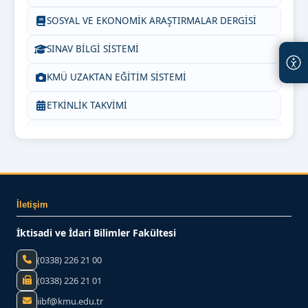
SOSYAL VE EKONOMİK ARAŞTIRMALAR DERGİSİ
SINAV BİLGİ SİSTEMİ
KMÜ UZAKTAN EĞİTİM SİSTEMİ
ETKİNLİK TAKVİMİ
BİZE YAZIN
İletişim
İktisadi ve İdari Bilimler Fakültesi
(0338) 226 21 00
(0338) 226 21 01
iibf@kmu.edu.tr