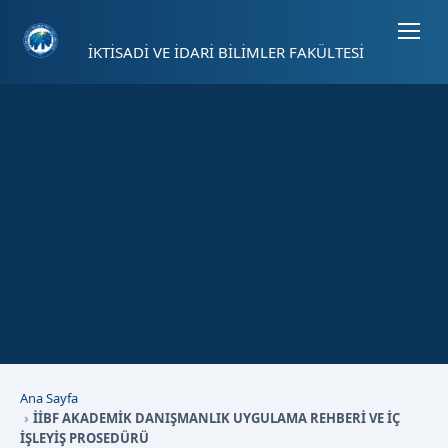
Sayfa kısayolları: Alt+1 Haberler, Alt+2 Etkinlikler, Alt+3 Duyurular b
İKTİSADİ VE İDARİ BİLİMLER FAKÜLTESİ
Ana Sayfa
İİBF AKADEMİK DANIŞMANLIK UYGULAMA REHBERİ VE İÇ
İŞLEYİŞ PROSEDÜRÜ