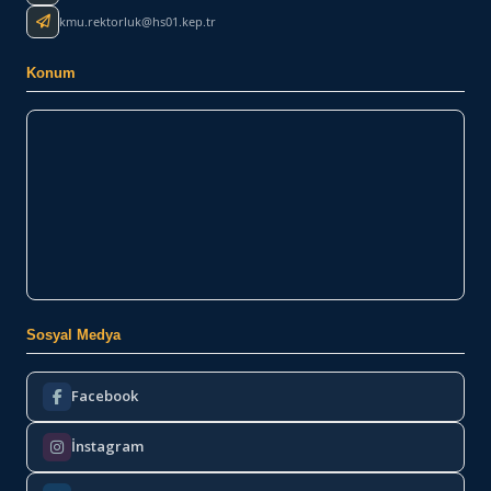
kmu.rektorluk@hs01.kep.tr
Konum
Sosyal Medya
Facebook
İnstagram