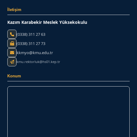
İletişim
Kazım Karabekir Meslek Yüksekokulu
(0338) 311 27 63
(0338) 311 27 73
kkmyo@kmu.edu.tr
kmu.rektorluk@hs01.kep.tr
Konum