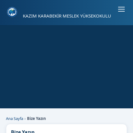
Sayfa kısayolları: Alt+1 Haberler, Alt+2 Etkinlikler, Alt+3 Duyurular b
KAZIM KARABEKİR MESLEK YÜKSEKOKULU
Ana Sayfa
Bize Yazın
Bize Yazın