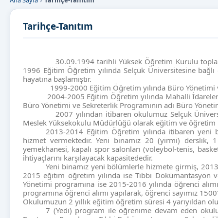
Ana Sayfa
Tarihçe-Tanıtım
Tarihçe-Tanıtım
30.09.1994 tarihli Yüksek Öğretim Kurulu toplantıs
1996 Eğitim Öğretim yılında Selçuk Üniversitesine bağlı 
hayatına başlamıştır.
1999-2000 Eğitim Öğretim yılında Büro Yönetimi ve Se
2004-2005 Eğitim Öğretim yılında Mahalli İdareler pro
Büro Yönetimi ve Sekreterlik Programının adı Büro Yönetimi 
2007 yılından itibaren okulumuz Selçuk Üniversites
Meslek Yüksekokulu Müdürlüğü olarak eğitim ve öğretim 
2013-2014 Eğitim Öğretim yılında itibaren yeni
hizmet vermektedir. Yeni binamız 20 (yirmi) derslik, 
yemekhanesi, kapalı spor salonları (voleybol-tenis, bask
ihtiyaçlarını karşılayacak kapasitededir.
Yeni binamız yeni bölümlerle hizmete girmiş, 201
2015 eğitim öğretim yılında ise Tıbbi Dokümantasyon ve S
Yönetimi programına ise 2015-2016 yılında öğrenci alımı
programına öğrenci alımı yapılarak, öğrenci sayımız 1500'
Okulumuzun 2 yıllık eğitim öğretim süresi 4 yarıyıldan ol
7 (Yedi) program ile öğrenime devam eden okulumu