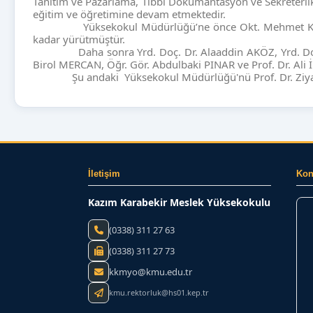
Tanıtım ve Pazarlama, Tıbbi Dokümantasyon ve Sekreterlik
eğitim ve öğretimine devam etmektedir.
Yüksekokul Müdürlüğü’ne önce Okt. Mehmet K
kadar yürütmüştür.
Daha sonra Yrd. Doç. Dr. Alaaddin AKÖZ, Yrd. 
Birol MERCAN, Öğr. Gör. Abdulbaki PINAR ve Prof. Dr. Al
Şu andaki Yüksekokul Müdürlüğü'nü Prof. Dr. Zi
İletişim
Ko
Kazım Karabekir Meslek Yüksekokulu
(0338) 311 27 63
(0338) 311 27 73
kkmyo@kmu.edu.tr
kmu.rektorluk@hs01.kep.tr