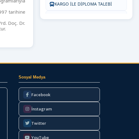
ogramlarıyla
KARGO İLE DİPLOMA TALEBİ
97 tarihine
SIKÇA SORULAN SORULAR
rd. Doç. Dr.
ur.
BİZE YAZIN
Sosyal Medya
Facebook
İnstagram
Twitter
YouTube