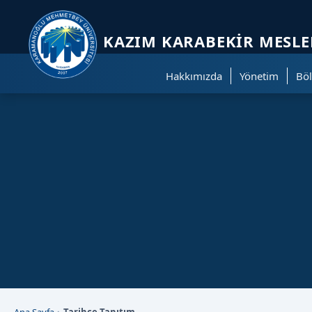
Sayfa kısayolları: Alt+1 Haberler, Alt+2 Etkinlikler, Alt+3 Duyurular b
KAZIM KARABEKIR MESL
Hakkımızda
Yönetim
Bö