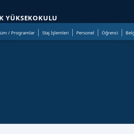
ölümüne geçer.
EK YÜKSEKOKULU
lüm / Programlar
Staj İşlemleri
Personel
Öğrenci
Bel