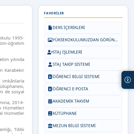
FAVORILER
DERS İÇERİKLERİ
okulu 1995-
YÜKSEKOKULUMUZDAN GÖRÜNTÜLER
itim-öğretim
STAJ İŞLEMLERİ
tim yılında
STAJ TAKİP SİSTEMİ
m Karabekir
ÖĞRENCİ BİLGİ SİSTEMİ
 imkânlarla
kütüphanesi,
ÖĞRENCİ E-POSTA
em de sosyal
AKADEMİK TAKVİM
amına, 2014-
ı Hizmetleri
al Hizmetler
KÜTÜPHANE
MEZUN BİLGİ SİSTEMİ
nlığı, Tıbbi