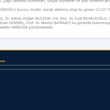
, Çağrı Merkezi Hizmetleri, Sosyal Hizmetler ve Atık Yönetimi pr
ÖROĞLU kurucu müdür olarak atanmış olup bu görevi 22.07.19
Doç. Dr. Adnan Doğan BULDUR, Yrd. Doç. Dr. Fuat BOYACIOĞLU, Y
i İhsan DEMİREL, Prof. Dr. Mevlüt BAYRAKCI bu görevde bulunmuşt
yaeddin KIRBOĞA yürütmektedir.
num