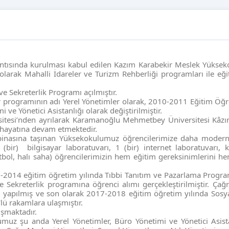
ında kurulması kabul edilen Kazım Karabekir Meslek Yüksek
olarak Mahalli İdareler ve Turizm Rehberliği programları ile eğ
kreterlik Programı açılmıştır.
gramının adı Yerel Yönetimler olarak, 2010-2011 Eğitim Öğre
ve Yönetici Asistanlığı olarak değiştirilmiştir.
i’nden ayrılarak Karamanoğlu Mehmetbey Üniversitesi Kâzı
hayatına devam etmektedir.
 binasına taşınan Yüksekokulumuz öğrencilerimize daha modern
1 (bir)
bilgisayar laboratuvarı, 1 (bir) internet laboratuvarı, 
etbol, halı saha) öğrencilerimizin hem eğitim gereksinimlerini h
3-2014 eğitim öğretim yılında Tıbbi Tanıtım ve Pazarlama Progr
ekreterlik programına öğrenci alımı gerçekleştirilmiştir. Çağr
 yapılmış ve son olarak 2017-2018 eğitim öğretim yılında Sosy
lü rakamlara ulaşmıştır.
uşmaktadır.
z şu anda Yerel Yönetimler, Büro Yönetimi ve Yönetici Asista