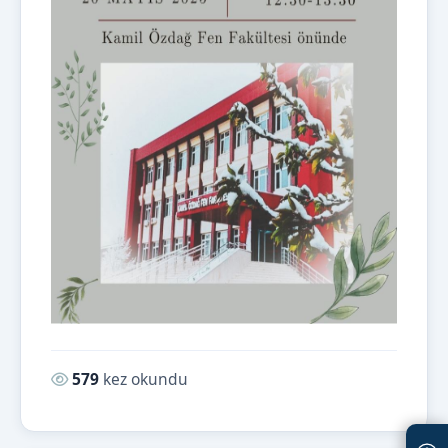
Okunma sayısı:
579
kez okundu