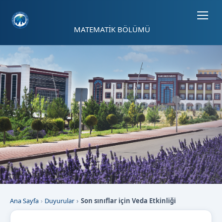
Sayfa kısayolları: Alt+1 Haberler, Alt+2 Etkinlikler, Alt+3 Duyurular b
MATEMATİK BÖLÜMÜ
Ana Sayfa
Duyurular
Son sınıflar için Veda Etkinliği