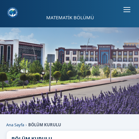
Sayfa kısayolları: Alt+1 Haberler, Alt+2 Etkinlikler, Alt+3 Duyurular b
MATEMATİK BÖLÜMÜ
Ana Sayfa
BÖLÜM KURULU