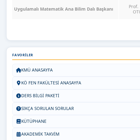
Prof.
Uygulamalı Matematik Ana Bilim Dalı Başkanı
OT
FAVORILER
KMÜ ANASAYFA
KÖ FEN FAKÜLTESİ ANASAYFA
DERS BİLGİ PAKETİ
SIKÇA SORULAN SORULAR
KÜTÜPHANE
AKADEMİK TAKVİM