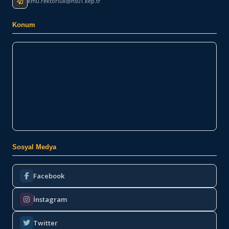
kmu.rektorluk@hs01.kep.tr
Konum
Sosyal Medya
Facebook
İnstagram
Twitter