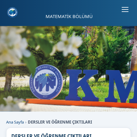
Sayfa kısayolları: Alt+1 Haberler, Alt+2 Etkinlikler, Alt+3 Duyurular b
MATEMATİK BÖLÜMÜ
Ana Sayfa
DERSLER VE ÖĞRENME ÇIKTILARI
DERSLER VE ÖĞRENME ÇIKTILARI