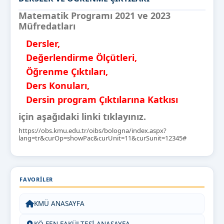
Matematik Programı 2021 ve 2023
Müfredatları
Dersler,
Değerlendirme Ölçütleri,
Öğrenme Çıktıları,
Ders Konuları,
Dersin program Çıktılarına Katkısı
için aşağıdaki linki tıklayınız.
https://obs.kmu.edu.tr/oibs/bologna/index.aspx?
lang=tr&curOp=showPac&curUnit=11&curSunit=12345#
FAVORILER
KMÜ ANASAYFA