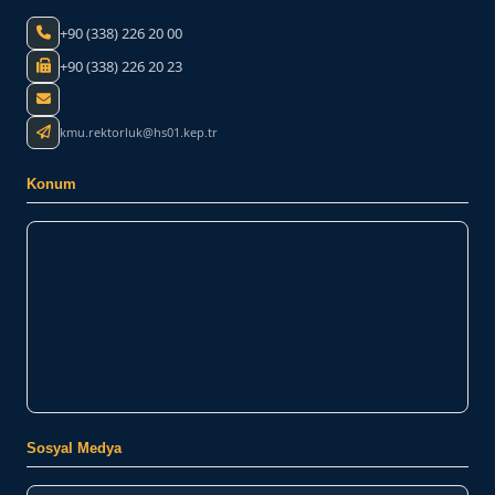
+90 (338) 226 20 00
+90 (338) 226 20 23
kmu.rektorluk@hs01.kep.tr
Konum
Sosyal Medya