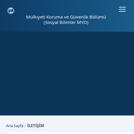
Sayfa kısayolları: Alt+1 Haberler, Alt+2 Etkinlikler, Alt+3 Duyurular b
Mülkiyeti Koruma ve Güvenlik Bölümü
(Sosyal Bilimler MYO)
Ana Sayfa
İLETİŞİM