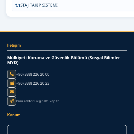
STAJ TAKİP SİSTEMİ
İletişim
Mülkiyeti Koruma ve Güvenlik Bölümü (Sosyal Bilimler
MYO)
+90 (338) 226 20 00
+90 (338) 226 20 23
kmu.rektorluk@hs01.kep.tr
Konum