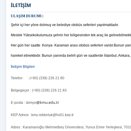
İLETİŞİM
ULAŞIM DURUMU:
Şehir içi her yöne dolmuş ve belediye otobüs seferleri yapılmaktadır.
Meslek Yüksekokulumuza şehrin her bölgesinden tek araç ile gelinebilmekte
Her gün her saatte Konya- Karaman arası otobüs seferleri vardır.
Bunun yan
hareket etmektedir. Bunun yanında belirli gün ve saatlerde İstanbul, Ankara,
İletişim Bilgileri
Telefon : (+90) (338) 226 21 80
Belgegeçer : (+90) (338) 226 21 83
@kmu.edu.tr
E-posta : sbmyo
KEP Adresi : kmu.rektorluk@hs01.kep.tr
Adres : Karamanoğlu Mehmetbey Üniversitesi, Yunus Emre Yerleşkesi, 