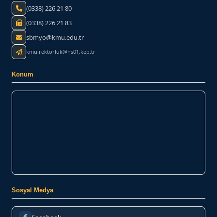
(0338) 226 21 80
(0338) 226 21 83
sbmyo@kmu.edu.tr
kmu.rektorluk@hs01.kep.tr
Konum
Sosyal Medya