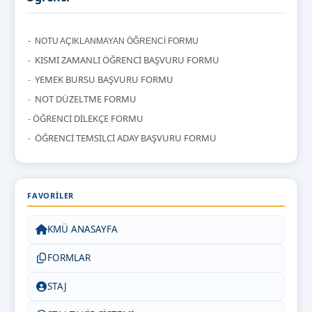
- NOTU AÇIKLANMAYAN ÖĞRENCİ FORMU
KI
SMİ ZAMANLI ÖĞRENCİ BAŞVURU FORMU
-
Y
EMEK BURSU BAŞVURU FORMU
-
N
OT DÜZELTME FORMU
-
Ö
ĞRENCİ DİLEKÇE FORMU
-
Ö
ĞRENCİ TEMSİLCİ ADAY BAŞVURU FORMU
-
FAVORILER
KMÜ ANASAYFA
FORMLAR
STAJ