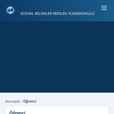
Sayfa kısayolları: Alt+1 Haberler, Alt+2 Etkinlikler, Alt+3 Duyurular b
SOSYAL BİLİMLER MESLEK YÜKSEKOKULU
Ana Sayfa
Öğrenci
Öğrenci