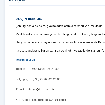
İLETİŞİM
ULAŞIM DURUMU:
Şehir içi her yöne dolmuş ve belediye otobüs seferleri yapılmaktadır.
Meslek Yüksekokulumuza şehrin her bölgesinden tek araç ile gelinebi
Her gün her saatte Konya- Karaman arası otobüs seferleri vardır.
Bunu
hareket etmektedir. Bunun yanında belirli gün ve saatlerde İstanbul, An
İletişim Bilgileri
Telefon : (+90) (338) 226 21 80
Belgegeçer : (+90) (338) 226 21 83
@kmu.edu.tr
E-posta : sbmyo
KEP Adresi : kmu.rektorluk@hs01.kep.tr