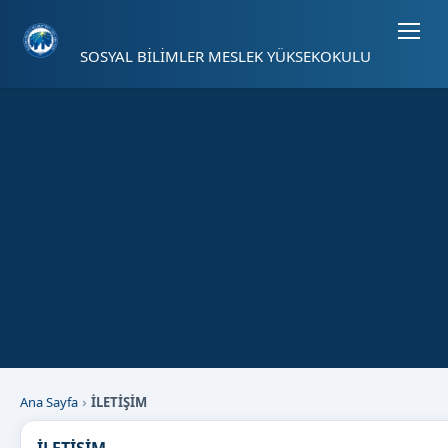
Sayfa kısayolları: Alt+1 Haberler, Alt+2 Etkinlikler, Alt+3 Duyurular b
SOSYAL BİLİMLER MESLEK YÜKSEKOKULU
Ana Sayfa
İLETİŞİM