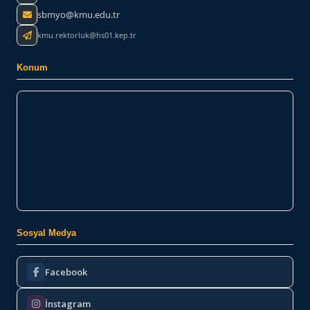
sbmyo@kmu.edu.tr
kmu.rektorluk@hs01.kep.tr
Konum
Sosyal Medya
Facebook
İnstagram