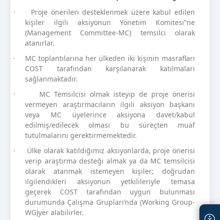
Proje önerileri desteklenmek üzere kabul edilen
·
kişiler ilgili aksiyonun Yönetim Komitesi‟ne
(Management Committee-MC) temsilci olarak
atanırlar.
MC toplantılarına her ülkeden iki kişinin masrafları
·
COST tarafından karşılanarak katılmaları
sağlanmaktadır.
MC Temsilcisi olmak isteyip de proje önerisi
·
vermeyen araştırmacıların ilgili aksiyon başkanı
veya MC üyelerince aksiyona davet/kabul
edilmiş/edilecek olması bu süreçten muaf
tutulmalarını gerektirmemektedir.
Ülke olarak katıldığımız aksiyonlarda, proje önerisi
·
verip araştırma desteği almak ya da MC temsilcisi
olarak atanmak istemeyen kişiler; doğrudan
ilgilendikleri aksiyonun yetkilileriyle temasa
geçerek COST tarafından uygun bulunması
durumunda Çalışma Grupları’nda (Working Group-
WG)yer alabilirler.