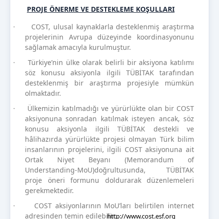
PROJE ÖNERME VE DESTEKLEME KOŞULLARI
COST, ulusal kaynaklarla desteklenmiş araştırma
·
projelerinin Avrupa düzeyinde koordinasyonunu
sağlamak amacıyla kurulmuştur.
Türkiye’nin ülke olarak belirli bir aksiyona katılımı
·
söz konusu aksiyonla ilgili TÜBİTAK tarafından
desteklenmiş bir araştırma projesiyle mümkün
olmaktadır.
Ülkemizin katılmadığı ve yürürlükte olan bir COST
·
aksiyonuna sonradan katılmak isteyen ancak, söz
konusu aksiyonla ilgili TÜBİTAK destekli ve
hâlihazırda yürürlükte projesi olmayan Türk bilim
insanlarının projelerini, ilgili COST aksiyonuna ait
Ortak Niyet Beyanı (Memorandum of
Understanding-MoU)doğrultusunda, TÜBİTAK
proje öneri formunu doldurarak düzenlemeleri
gerekmektedir.
COST aksiyonlarının MoU’ları belirtilen internet
·
adresinden temin edilebilir:
http://www.cost.esf.org