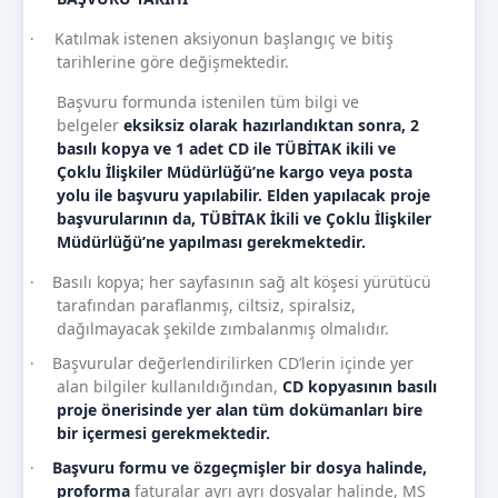
Katılmak istenen aksiyonun başlangıç ve bitiş
·
tarihlerine göre değişmektedir.
Başvuru formunda istenilen tüm bilgi ve
belgeler
eksiksiz olarak hazırlandıktan sonra, 2
basılı kopya ve 1 adet CD ile TÜBİTAK ikili ve
Çoklu İlişkiler Müdürlüğü’ne kargo veya posta
yolu ile başvuru yapılabilir. Elden yapılacak proje
başvurularının da, TÜBİTAK İkili ve Çoklu İlişkiler
Müdürlüğü’ne yapılması gerekmektedir.
Basılı kopya; her sayfasının sağ alt köşesi yürütücü
·
tarafından paraflanmış, ciltsiz, spiralsiz,
dağılmayacak şekilde zımbalanmış olmalıdır.
Başvurular değerlendirilirken CD’lerin içinde yer
·
alan bilgiler kullanıldığından,
CD kopyasının basılı
proje önerisinde yer alan tüm dokümanları bire
bir içermesi gerekmektedir.
Başvuru formu ve özgeçmişler bir dosya halinde,
·
proforma
faturalar ayrı ayrı dosyalar halinde, MS