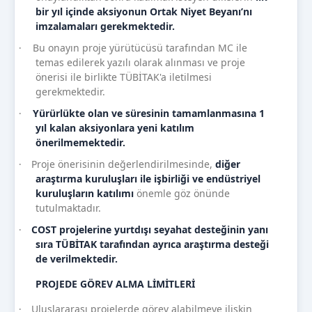
bir yıl içinde aksiyonun Ortak Niyet Beyanı’nı
imzalamaları gerekmektedir.
Bu onayın proje yürütücüsü tarafından MC ile
·
temas edilerek yazılı olarak alınması ve proje
önerisi ile birlikte TÜBİTAK'a iletilmesi
gerekmektedir.
Yürürlükte olan ve süresinin tamamlanmasına 1
·
yıl kalan aksiyonlara yeni katılım
önerilmemektedir.
Proje önerisinin değerlendirilmesinde,
diğer
·
araştırma kuruluşları ile işbirliği ve endüstriyel
kuruluşların katılımı
önemle göz önünde
tutulmaktadır.
COST projelerine yurtdışı seyahat desteğinin yanı
·
sıra TÜBİTAK tarafından ayrıca araştırma desteği
de verilmektedir.
PROJEDE GÖREV ALMA LİMİTLERİ
Uluslararası projelerde görev alabilmeye ilişkin
·