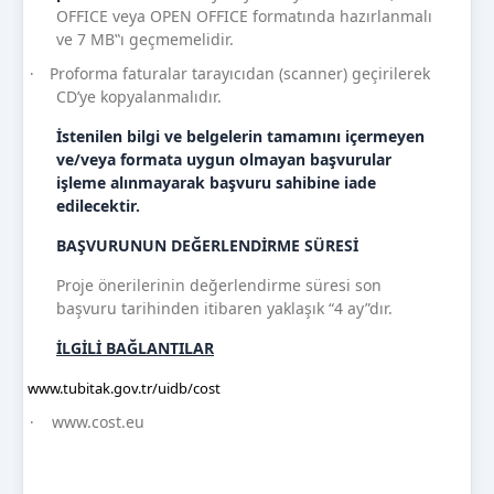
OFFICE veya OPEN OFFICE formatında hazırlanmalı
ve 7 MB‟ı geçmemelidir.
Proforma faturalar tarayıcıdan (scanner) geçirilerek
·
CD’ye kopyalanmalıdır.
İstenilen bilgi ve belgelerin tamamını içermeyen
ve/veya formata uygun olmayan başvurular
işleme alınmayarak başvuru sahibine iade
edilecektir.
BAŞVURUNUN DEĞERLENDİRME SÜRESİ
Proje önerilerinin değerlendirme süresi son
başvuru tarihinden itibaren yaklaşık “4 ay”dır.
İLGİLİ BAĞLANTILAR
www.tubitak.gov.tr/uidb/cost
·
www.cost.eu
·