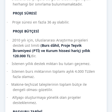
herhangi bir sınırlama bulunmamaktadır.
PROJE SÜRESİ
Proje süresi en fazla 36 ay olabilir.
·
PROJE BÜTÇESİ
2010 yılı için, Uluslararası Araştırma projeleri
·
destek üst limiti
(Burs dâhil, Proje Teşvik
İkramiyesi (PTİ) ve Kurum hissesi hariç) yıllık
120.000 TL
’dir.
İstenen yıllık destek miktarı bu tutarı geçemez.
·
İstenen burs miktarının toplamı aylık 4.000 TL’den
·
fazla olamaz.
Makine-teçhizat taleplerinin toplam bütçe ile
·
dengeli olması gözetilir.
Altyapı oluşturmaya yönelik olan projeler
·
desteklenmez.
BAŞVURU TARİHİ