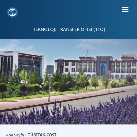
Sayfa kısayolları: Alt+1 Haberler, Alt+2 Etkinlikler, Alt+3 Duyurular b
TEKNOLOJİ TRANSFER OFİSİ (TTO)
Ana Sayfa
TÜBİTAK-COST