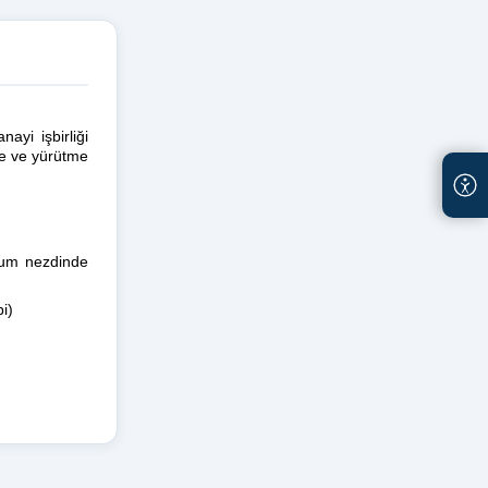
yi işbirliği
me ve yürütme
urum nezdinde
i)