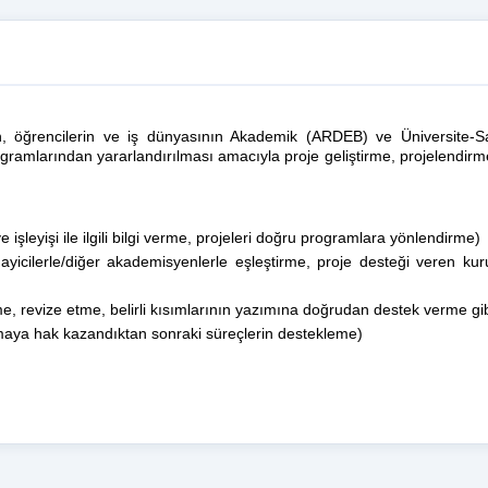
 öğrencilerin ve iş dünyasının Akademik (ARDEB) ve Üniversite-Sana
gramlarından yararlandırılması amacıyla proje geliştirme, projelendir
şleyişi ile ilgili bilgi verme, projeleri doğru programlara yönlendirme)
nayicilerle/diğer akademisyenlerle eşleştirme, proje desteği veren k
e, revize etme, belirli kısımlarının yazımına doğrudan destek verme gib
maya hak kazandıktan sonraki süreçlerin destekleme)