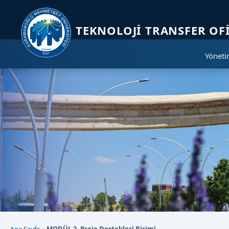
Sayfa kısayolları: Alt+1 Haberler, Alt+2 Etkinlikler, Alt+3 Duyurular b
TEKNOLOJI TRANSFER OFI
Yönet