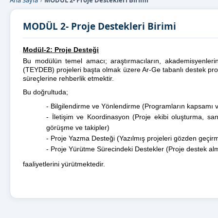
Ana Sayfa
MODÜL 2- Proje Destekleri Birimi
MODÜL 2- Proje Destekleri Birimi
Modül-2: Proje Desteği
Bu modülün temel amacı; araştırmacıların, akademisyenlerin,
(TEYDEB) projeleri başta olmak üzere Ar-Ge tabanlı destek pro
süreçlerine rehberlik etmektir.
Bu doğrultuda;
- Bilgilendirme ve Yönlendirme (Programların kapsamı ve i
- İletişim ve Koordinasyon (Proje ekibi oluşturma, sa
görüşme ve takipler)
- Proje Yazma Desteği (Yazılmış projeleri gözden geçirm
- Proje Yürütme Sürecindeki Destekler (Proje destek al
faaliyetlerini yürütmektedir.