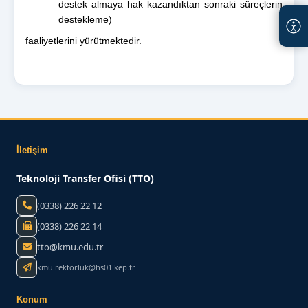
destek almaya hak kazandıktan sonraki süreçlerin
destekleme)
faaliyetlerini yürütmektedir.
İletişim
Teknoloji Transfer Ofisi (TTO)
(0338) 226 22 12
(0338) 226 22 14
tto@kmu.edu.tr
kmu.rektorluk@hs01.kep.tr
Konum