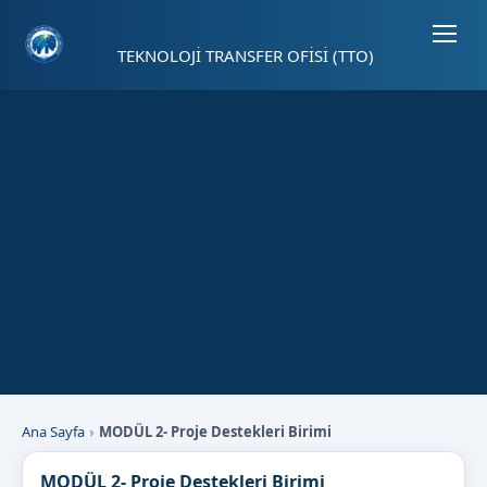
Sayfa kısayolları: Alt+1 Haberler, Alt+2 Etkinlikler, Alt+3 Duyurular b
TEKNOLOJİ TRANSFER OFİSİ (TTO)
Ana Sayfa
MODÜL 2- Proje Destekleri Birimi
MODÜL 2- Proje Destekleri Birimi