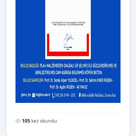
Okunma sayısı:
105
kez okundu