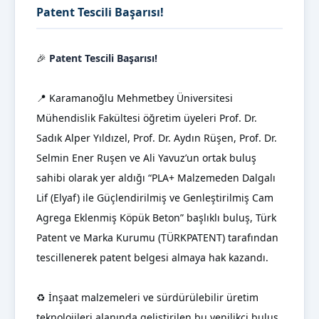
Patent Tescili Başarısı!
🎉
Patent Tescili Başarısı!
📍 Karamanoğlu Mehmetbey Üniversitesi
Mühendislik Fakültesi öğretim üyeleri Prof. Dr.
Sadık Alper Yıldızel, Prof. Dr. Aydın Rüşen, Prof. Dr.
Selmin Ener Ruşen ve Ali Yavuz’un ortak buluş
sahibi olarak yer aldığı “PLA+ Malzemeden Dalgalı
Lif (Elyaf) ile Güçlendirilmiş ve Genleştirilmiş Cam
Agrega Eklenmiş Köpük Beton” başlıklı buluş, Türk
Patent ve Marka Kurumu (TÜRKPATENT) tarafından
tescillenerek patent belgesi almaya hak kazandı.
♻️ İnşaat malzemeleri ve sürdürülebilir üretim
teknolojileri alanında geliştirilen bu yenilikçi buluş,