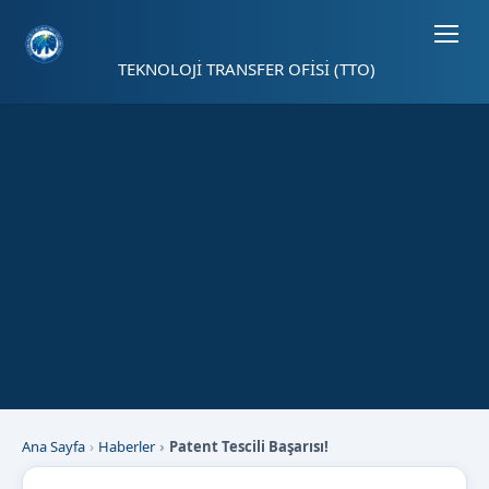
Sayfa kısayolları: Alt+1 Haberler, Alt+2 Etkinlikler, Alt+3 Duyurular b
TEKNOLOJİ TRANSFER OFİSİ (TTO)
Ana Sayfa
Haberler
Patent Tescili Başarısı!