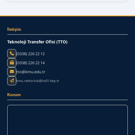
İletişim
Teknoloji Transfer Ofisi (TTO)
(0338) 226 22 12
(0338) 226 22 14
tto@kmu.edu.tr
kmu.rektorluk@hs01.kep.tr
Konum