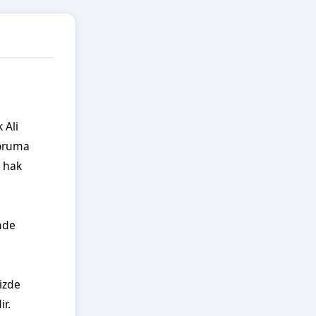
Ali 
oruma 
 hak 
nde 
zde 
ir.