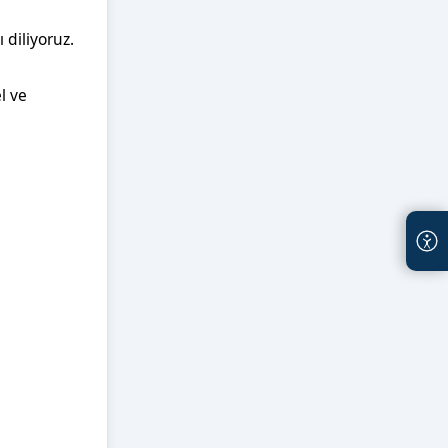
 diliyoruz.
 ve 