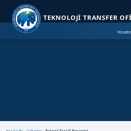
Sayfa kısayolları: Alt+1 Haberler, Alt+2 Etkinlikler, Alt+3 Duyurular b
TEKNOLOJI TRANSFER OFI
Yönet