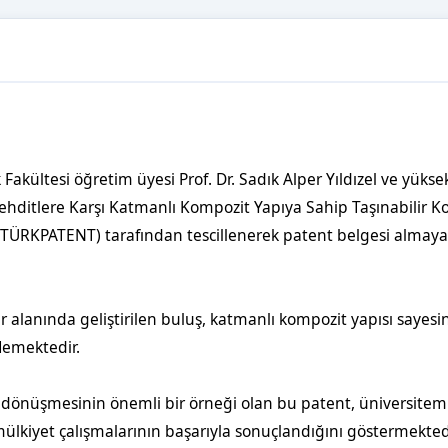
ltesi öğretim üyesi Prof. Dr. Sadık Alper Yıldızel ve yüksek 
 Tehditlere Karşı Katmanlı Kompozit Yapıya Sahip Taşınabilir K
(TÜRKPATENT) tarafından tescillenerek patent belgesi almaya
r alanında geliştirilen buluş, katmanlı kompozit yapısı sayesi
lemektedir. 
a dönüşmesinin önemli bir örneği olan bu patent, üniversitemi
 mülkiyet çalışmalarının başarıyla sonuçlandığını göstermekted