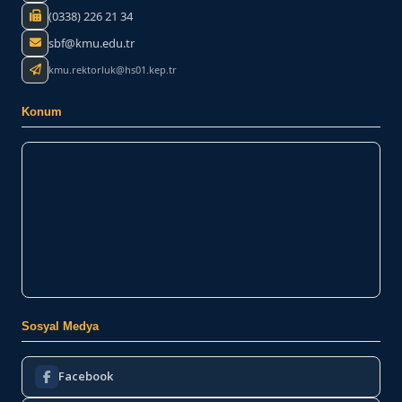
(0338) 226 21 34
sbf@kmu.edu.tr
kmu.rektorluk@hs01.kep.tr
Konum
Sosyal Medya
Facebook