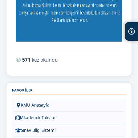
Okunma sayısı:
571
kez okundu
FAVORILER
KMU Anasayfa
Akademik Takvim
Sınav Bilgi Sistemi