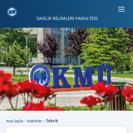
Sayfa kısayolları: Alt+1 Haberler, Alt+2 Etkinlikler, Alt+3 Duyurular b
SAĞLIK BİLİMLERİ FAKÜLTESİ
Ana Sayfa
Haberler
Tebrik