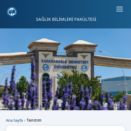
Sayfa kısayolları: Alt+1 Haberler, Alt+2 Etkinlikler, Alt+3 Duyurular b
SAĞLIK BİLİMLERİ FAKÜLTESİ
Ana Sayfa
Tanıtım