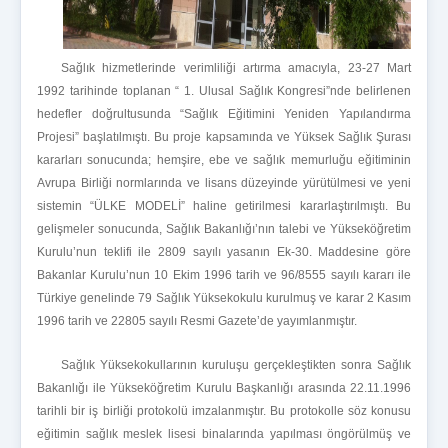
Sağlık hizmetlerinde verimliliği artırma amacıyla, 23-27 Mart
1992 tarihinde toplanan “ 1. Ulusal Sağlık Kongresi”nde belirlenen
hedefler doğrultusunda “Sağlık Eğitimini Yeniden Yapılandırma
Projesi” başlatılmıştı. Bu proje kapsamında ve Yüksek Sağlık Şurası
kararları sonucunda; hemşire, ebe ve sağlık memurluğu eğitiminin
Avrupa Birliği normlarında ve lisans düzeyinde yürütülmesi ve yeni
sistemin “ÜLKE MODELİ” haline getirilmesi kararlaştırılmıştı. Bu
gelişmeler sonucunda, Sağlık Bakanlığı’nın talebi ve Yükseköğretim
Kurulu’nun teklifi ile 2809 sayılı yasanın Ek-30. Maddesine göre
Bakanlar Kurulu’nun 10 Ekim 1996 tarih ve 96/8555 sayılı kararı ile
Türkiye genelinde 79 Sağlık Yüksekokulu kurulmuş ve karar 2 Kasım
1996 tarih ve 22805 sayılı Resmi Gazete’de yayımlanmıştır.
Sağlık Yüksekokullarının kuruluşu gerçekleştikten sonra Sağlık
Bakanlığı ile Yükseköğretim Kurulu Başkanlığı arasında 22.11.1996
tarihli bir iş birliği protokolü imzalanmıştır. Bu protokolle söz konusu
eğitimin sağlık meslek lisesi binalarında yapılması öngörülmüş ve