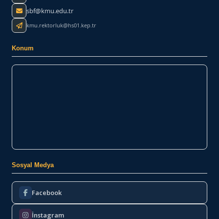
sbf@kmu.edu.tr
kmu.rektorluk@hs01.kep.tr
Konum
Sosyal Medya
Facebook
İnstagram