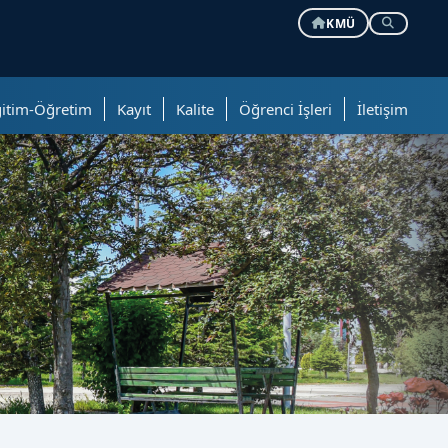
KMÜ
ğitim-Öğretim
Kayıt
Kalite
Öğrenci İşleri
İletişim