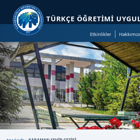
Sayfa kısayolları: Alt+1 Haberler, Alt+2 Etkinlikler, Alt+3 Duyurular b
TÜRKÇE ÖĞRETIMI UYGU
Etkinlikler
Hakkımız