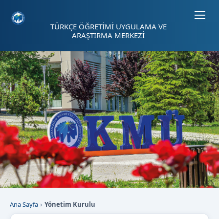
Sayfa kısayolları: Alt+1 Haberler, Alt+2 Etkinlikler, Alt+3 Duyurular b
TÜRKÇE ÖĞRETİMİ UYGULAMA VE
ARAŞTIRMA MERKEZİ
Ana Sayfa
Yönetim Kurulu