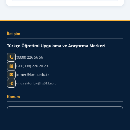
İletişim
Türkçe Öğretimi Uygulama ve Araştırma Merkezi
(0338) 226 56 56
+90 (338) 226 20 23
tomer@kmu.edu.tr
kmu.rektorluk@hs01.kep.tr
Konum