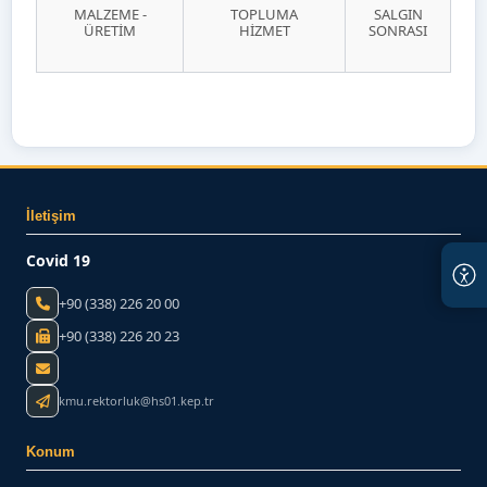
MALZEME -
TOPLUMA
SALGIN
ÜRETİM
HİZMET
SONRASI
İletişim
Covid 19
+90 (338) 226 20 00
+90 (338) 226 20 23
kmu.rektorluk@hs01.kep.tr
Konum