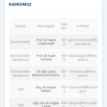
KADROMUZ
Tele
Görevi
Adı Soyadı
e-Posta
fon
501
yalcincoskuner@k
Prof. Dr. Yalçın
Koordinatör
COŞKUNER
2
mu.edu.tr
Koordinatör
455
kadirucgun@kmu
Prof. Dr. Kadir
Yardımcısı
UÇGUN
5
.edu.tr
Koordinatör
501
mkoyuncu@kmu.
Dr. Öğr. Üyesi
Yardımcısı
Mehmet KOYUNCU
4
edu.tr
413
hasmaral@kmu.e
Doç. Dr. Hasan
Üye
MARAL
2
du.tr
496
tyetgin@kmu.edu.
Öğr. Gör. Dr. Tuğba
Üye
ÇAKIR
5
tr