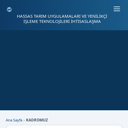
Sayfa kısayolları: Alt+1 Haberler, Alt+2 Etkinlikler, Alt+3 Duyurular b
HASSAS TARIM UYGULAMALARI VE YENİLİKÇİ
İŞLEME TEKNOLOJİLERİ İHTİSASLAŞMA
Ana Sayfa
KADROMUZ