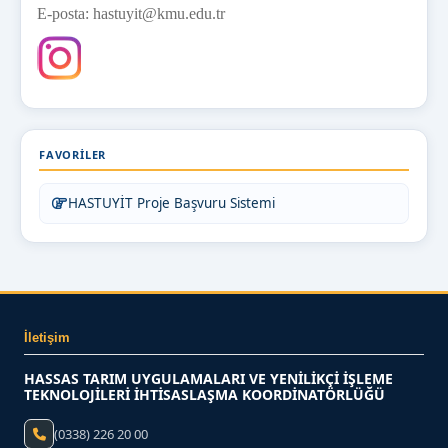
E-posta: hastuyit@kmu.edu.tr
FAVORILER
HASTUYİT Proje Başvuru Sistemi
İletişim
HASSAS TARIM UYGULAMALARI VE YENİLİKÇİ İŞLEME
TEKNOLOJİLERİ İHTİSASLAŞMA KOORDİNATÖRLÜĞÜ
(0338) 226 20 00