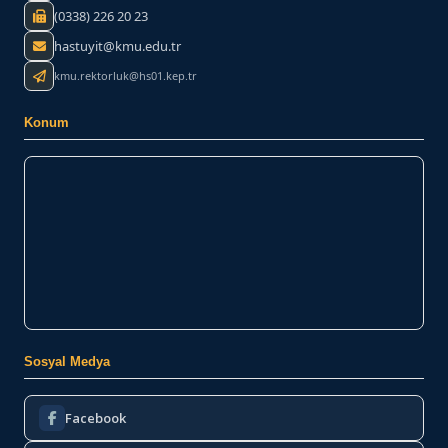
(0338) 226 20 23
hastuyit@kmu.edu.tr
kmu.rektorluk@hs01.kep.tr
Konum
Sosyal Medya
Facebook