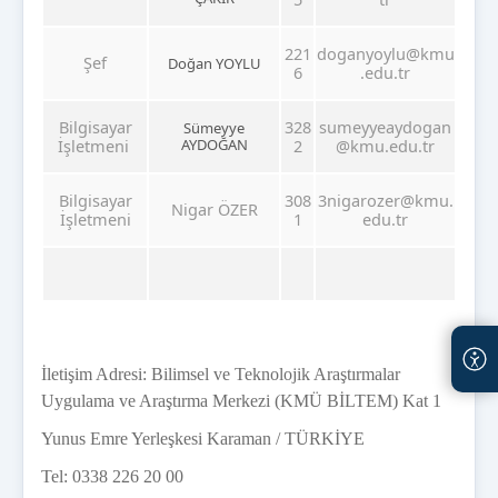
221
doganyoylu@kmu
Şef
Doğan YOYLU
6
.edu.tr
Bilgisayar
328
sumeyyeaydogan
Sümeyye
İşletmeni
AYDOĞAN
2
@kmu.edu.tr
Bilgisayar
308
3nigarozer@kmu.
Nigar ÖZER
İşletmeni
1
edu.tr
İletişim Adresi: Bilimsel ve Teknolojik Araştırmalar
Uygulama ve Araştırma Merkezi (KMÜ BİLTEM) Kat 1
Yunus Emre Yerleşkesi Karaman / TÜRKİYE
Tel: 0338 226 20 00