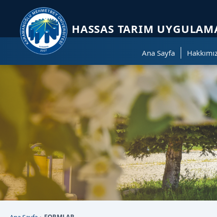
Sayfa kısayolları: Alt+1 Haberler, Alt+2 Etkinlikler, Alt+3 Duyurular b
HASSAS TARIM UYGULAMA
Ana Sayfa
Hakkımı