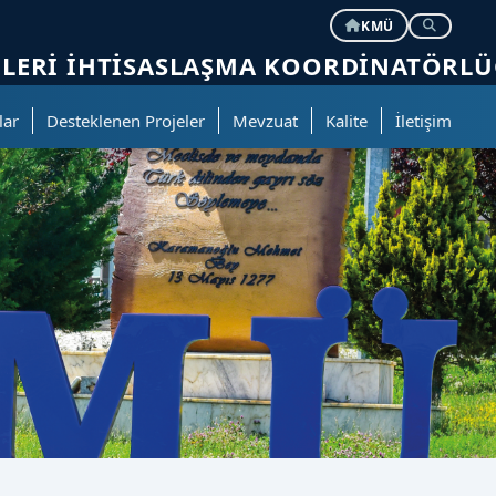
KMÜ
JİLERİ İHTİSASLAŞMA KOORDİNATÖRL
lar
Desteklenen Projeler
Mevzuat
Kalite
İletişim