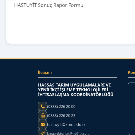
HASTUYİT Sonuç Rapor Formu
İletişim
Ko
HASSAS TARIM UYGULAMALARI VE
YENİLİKÇİ İŞLEME TEKNOLOJİLERİ
İHTİSASLAŞMA KOORDİNATÖRLÜĞÜ
(0338) 226 20 00
(0338) 226 20 23
hastuyit@kmu.edu.tr
kmu.rektorluk@hs01.kep.tr