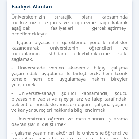
Faaliyet Alanları
Üniversitemizin stratejik planı kapsamında
merkezimizin uzgörüş ve özgörevine bağlı kalarak
aşağıdaki faaliyetleri gerçekleştirmeyi
hedeflemekteyiz:
- İşgücü piyasasının gereklerine yönelik nitelikler
kazandırarak Üniversitenin öğrencileri ve
mezunlarının istihdam edilebilirliklerine katkı
sağlamak.
- Üniversitede verilen akademik bilgiyi çalışma
yaşamındaki uygulama ile birleştirerek, hem teorik
temele hem de uygulamaya hakim bireyler
yetiştirmek.
- Üniversite-sanayi işbirliği kapsamında, işgücü
piyasasının yapısı ve işleyişi, arz ve talep tarafındaki
beklentiler, meslekler, mesleki eğitim, çalışma yaşamı
ve kariyer süreçleri hakkında bilgilendirmek
- Üniversitenin öğrenci ve mezunlarının iş arama
davranışlarını geliştirmek
- Çalışma yaşamının aktörleri ile Üniversite öğrenci ve
mezunları arasında köprü kurmak, birbirleri ile