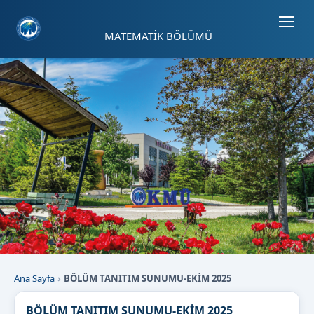
Sayfa kısayolları: Alt+1 Haberler, Alt+2 Etkinlikler, Alt+3 Duyurular b
MATEMATİK BÖLÜMÜ
Ana Sayfa
BÖLÜM TANITIM SUNUMU-EKİM 2025
BÖLÜM TANITIM SUNUMU-EKİM 2025