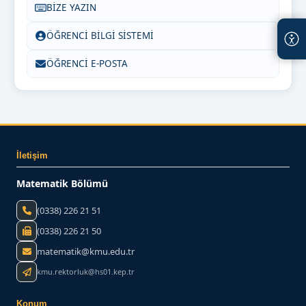
BİZE YAZIN
ÖĞRENCİ BİLGİ SİSTEMİ
ÖĞRENCİ E-POSTA
İletişim
Matematik Bölümü
(0338) 226 21 51
(0338) 226 21 50
matematik@kmu.edu.tr
kmu.rektorluk@hs01.kep.tr
Konum