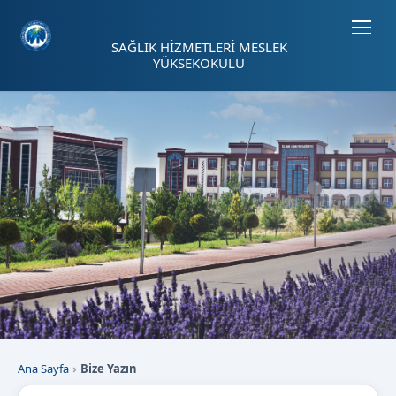
Sayfa kısayolları: Alt+1 Haberler, Alt+2 Etkinlikler, Alt+3 Duyurular b
SAĞLIK HİZMETLERİ MESLEK
YÜKSEKOKULU
Ana Sayfa
Bize Yazın