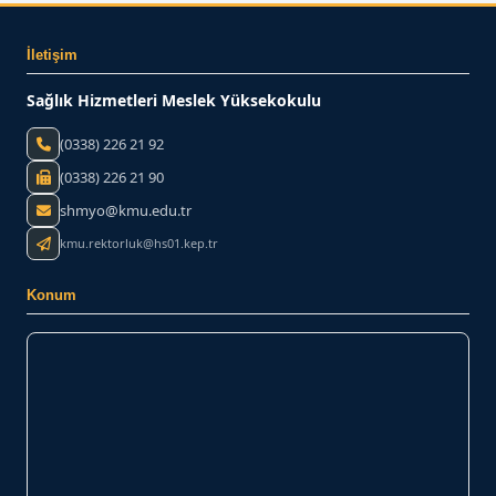
İletişim
Sağlık Hizmetleri Meslek Yüksekokulu
(0338) 226 21 92
(0338) 226 21 90
shmyo@kmu.edu.tr
kmu.rektorluk@hs01.kep.tr
Konum