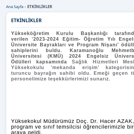
Ana Sayfa
ETKİNLİKLER
ETKİNLİKLER
Yükseköğretim Kurulu Başkanlığı tarafın
verilen ‘2023-2024 Eğitim- Öğretim Yılı Engel
Üniversite Bayrakları ve Program Nişanı’ ödüll
sahiplerini buldu. Karamanoğlu Mehmet
Üniversitesi (KMÜ) 2024 Engelsiz Ünivers
Ödülleri kapsamında
Sağlık Hizmetleri Mes
Yüksekokulu ‘mekanda erişim’ kategorisi
turuncu bayrağın sahibi oldu. Emeği geçen 
personelimize teşekkürlerimizi sunarız.
Yüksekokul Müdürümüz Doç. Dr. Hacer AZAK
program ve sınıf temsilcisi öğrencilerimizle bir
araya geldi.