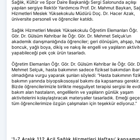
Sağlık, Kültür ve Spor Daire Başkanlığı Sergi Salonunda açılışı
yapılan sergiye Rektör Yardımcısı Prof. Dr. Mahmut Baykan, Sağ
Hizmetleri Meslek Yüksekokulu Müdürü Doç. Dr. Hacer Azak,
üniversite personeli ve öğrenciler katıldı.
Sağlık Hizmetleri Meslek Yüksekokulu Öğretim Elemanları Öğr.
Gör. Dr. Gülsüm Kehribar ile Öğr. Gör. Dr. Mehmet Selçuk’un
akademik danışmanlığında öğrenciler; geri dönüşüm, ahşap, has
boncuk, yağlı boya, dikiş ve nakış ile engelli ve yaşlıların aktivit
yapabileceği pek çok ürün tasarladı.
Öğretim Elemanları Öğr. Gör. Dr. Gülsüm Kehribar ile Öğr. Gör. D
Mehmet Selçuk, hasta bakımının sadece fiziksel bakımdan ibar
olmadığına vurgu yaparak şunları söyledi: ”Hasta bakımının fizi
bakımın yanında biyopsikososyal bakımı da kapsaması gerekir.
Bizde öğrencilerimizle birlikte meşguliyet terapisi sergisi ile ev
bakım alan hastaların, engellilerin ve yaşlıların günlük yaşam
aktivitelerini kolaylaştıracak materyaller tasarladık. Emeği geç
tüm öğrencilerimize özgün çalışmaları için teşekkür ediyoruz.”
'1-7 Aralık 112 Acil Sağlık Hizmetleri Haftası' kapsamı