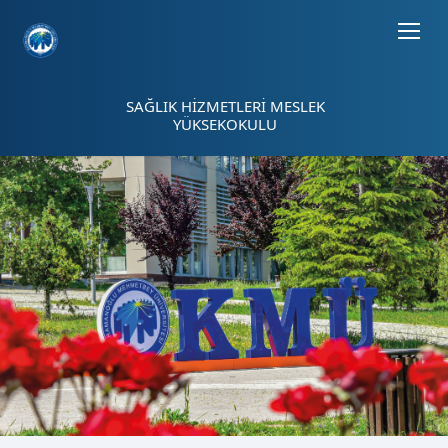
Sayfa kısayolları: Alt+1 Haberler, Alt+2 Etkinlikler, Alt+3 Duyurular b
SAĞLIK HİZMETLERİ MESLEK
YÜKSEKOKULU