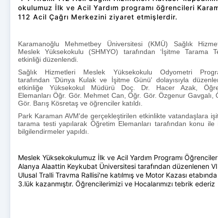
okulumuz İlk ve Acil Yardım programı öğrencileri Kara
112 Acil Çağrı Merkezini ziyaret etmişlerdir.
Karamanoğlu Mehmetbey Üniversitesi (KMÜ) Sağlık Hizmetl
Meslek Yüksekokulu (SHMYO) tarafından ‘İşitme Tarama Tes
etkinliği düzenlendi.
Sağlık Hizmetleri Meslek Yüksekokulu Odyometri Progr
tarafından 'Dünya Kulak ve İşitme Günü' dolayısıyla düzenl
etkinliğe Yüksekokul Müdürü Doç. Dr. Hacer Azak, Öğre
Elemanları Öğr. Gör. Mehmet Can, Öğr. Gör. Özgenur Gavgalı, 
Gör. Barış Kösretaş ve öğrenciler katıldı.
Park Karaman AVM'de gerçekleştirilen etkinlikte vatandaşlara iş
tarama testi yapılarak Öğretim Elemanları tarafından konu ile il
bilgilendirmeler yapıldı.
Meslek Yüksekokulumuz İlk ve Acil Yardım Programı Öğrencileri
Alanya Alaattin Keykubat Üniversitesi tarafından düzenlenen VII
Ulusal Tralli Travma Rallisi'ne katılmış ve Motor Kazası etabında
3.lük kazanmıştır. Öğrencilerimizi ve Hocalarımızı tebrik ederiz