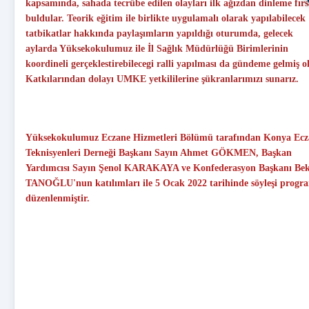
kapsamında, sahada tecrübe edilen olayları ilk ağızdan dinleme fırs
buldular. Teorik eğitim ile birlikte uygulamalı olarak yapılabilecek
tatbikatlar hakkında paylaşımların yapıldığı oturumda, gelecek
aylarda Yüksekokulumuz ile İl Sağlık Müdürlüğü Birimlerinin
koordineli gerçeklestirebilecegi ralli yapılması da gündeme gelmiş o
Katkılarından dolayı UMKE yetkililerine şükranlarımızı sunarız.
Yüksekokulumuz Eczane Hizmetleri Bölümü tarafından Konya Ecz
Teknisyenleri Derneği Başkanı Sayın Ahmet GÖKMEN, Başkan
Yardımcısı Sayın Şenol KARAKAYA ve Konfederasyon Başkanı Bek
TANOĞLU'nun katılımları ile 5 Ocak 2022 tarihinde söyleşi progr
düzenlenmiştir.