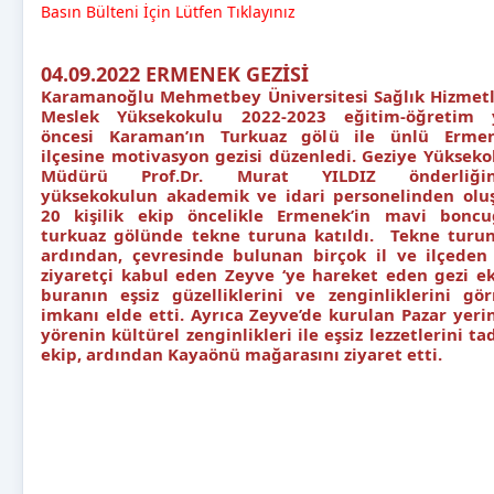
Basın Bülteni İçin Lütfen Tıklayınız
04.09.2022 ERMENEK GEZİSİ
Karamanoğlu Mehmetbey Üniversitesi Sağlık Hizmetl
Meslek Yüksekokulu 2022-2023 eğitim-öğretim y
öncesi Karaman’ın Turkuaz gölü ile ünlü Erme
ilçesine motivasyon gezisi düzenledi. Geziye Yükseko
Müdürü Prof.Dr. Murat YILDIZ önderliği
yüksekokulun akademik ve idari personelinden olu
20 kişilik ekip öncelikle Ermenek’in mavi boncu
turkuaz gölünde tekne turuna katıldı. Tekne turu
ardından, çevresinde bulunan birçok il ve ilçeden
ziyaretçi kabul eden Zeyve ‘ye hareket eden gezi ek
buranın eşsiz güzelliklerini ve zenginliklerini gö
imkanı elde etti. Ayrıca Zeyve’de kurulan Pazar yeri
yörenin kültürel zenginlikleri ile eşsiz lezzetlerini ta
ekip, ardından Kayaönü mağarasını ziyaret etti.