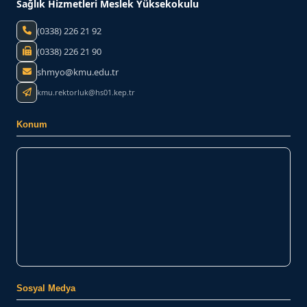
Sağlık Hizmetleri Meslek Yüksekokulu
(0338) 226 21 92
(0338) 226 21 90
shmyo@kmu.edu.tr
kmu.rektorluk@hs01.kep.tr
Konum
Sosyal Medya