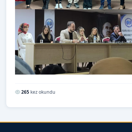
Okunma sayısı:
265
kez okundu