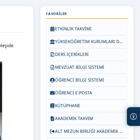
FAVORILER
ETKİNLİK TAKVİMİ
YÜKSEKÖĞRETİM KURUMLARI DÖKÜMAN PAYLAŞIM SİSTEMİ
yleşide
DERS İÇERİKLERİ
MEVZUAT BİLGİ SİSTEMİ
ÖĞRENCİ BİLGİ SİSTEMİ
ÖĞRENCİ E-POSTA
KÜTÜPHANE
AKADEMİK TAKVİM
ALT MEZUN BİRLİĞİ AKADEMİK DANIŞMANLARI