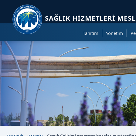
Sayfa kısayolları: Alt+1 Haberler, Alt+2 Etkinlikler, Alt+3 Duyurular b
SAĞLIK HIZMETLERI MES
Tanıtım
Yönetim
Pe