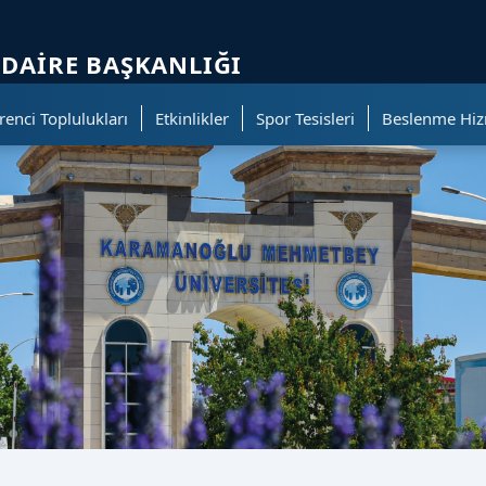
ölümüne geçer.
 DAIRE BAŞKANLIĞI
enci Toplulukları
Etkinlikler
Spor Tesisleri
Beslenme Hiz