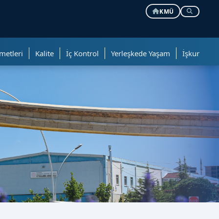
KMÜ
metleri
Kalite
İç Kontrol
Yerleşkede Yaşam
İşkur