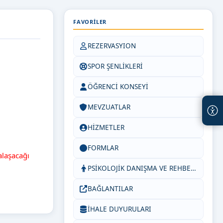
FAVORILER
REZERVASYION
SPOR ŞENLİKLERİ
ÖĞRENCİ KONSEYİ
MEVZUATLAR
HİZMETLER
FORMLAR
alaşacağı
PSİKOLOJİK DANIŞMA VE REHBERLİK SERVİSİ
BAĞLANTILAR
İHALE DUYURULARI