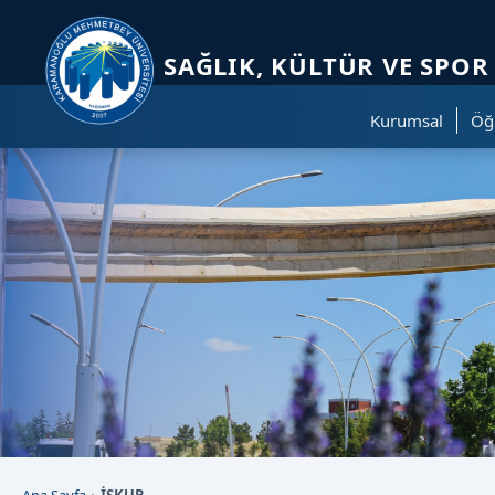
Sayfa kısayolları: Alt+1 Haberler, Alt+2 Etkinlikler, Alt+3 Duyurular b
SAĞLIK, KÜLTÜR VE SPOR
Kurumsal
Öğr