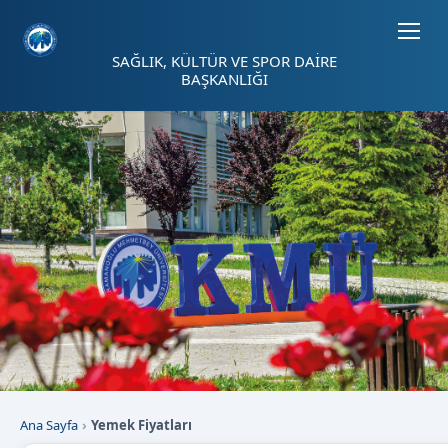
Sayfa kısayolları: Alt+1 Haberler, Alt+2 Etkinlikler, Alt+3 Duyurular b
SAĞLIK, KÜLTÜR VE SPOR DAİRE
BAŞKANLIĞI
Ana Sayfa
Yemek Fiyatları