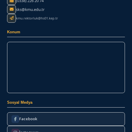
(0338) 226 20 74
sks@kmu.edu.tr
kmu.rektorluk@hs01.kep.tr
Konum
Sosyal Medya
Facebook