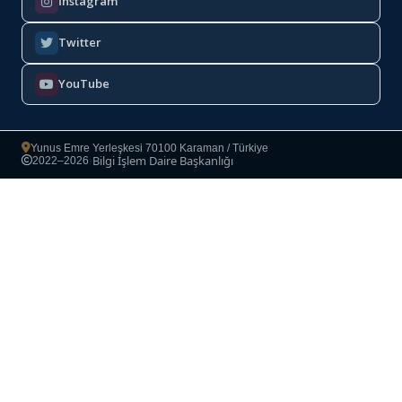
İnstagram
Twitter
YouTube
Yunus Emre Yerleşkesi 70100 Karaman / Türkiye
Bilgi İşlem Daire Başkanlığı
2022–2026
·
Copyright